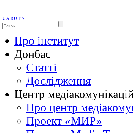
UA
RU
EN
Про інститут
Донбас
Статті
Дослідження
Центр медіакомунікаці
Про центр медіакому
Проект «МИР»