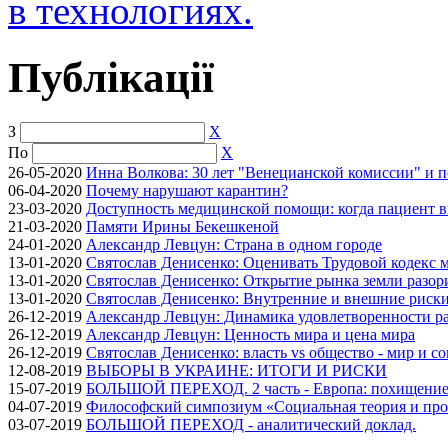
в технологиях.
Публікації
З
X
По
X
26-05-2020
Инна Волкова: 30 лет "Венецианской комиссии" и 
06-04-2020
Почему нарушают карантин?
23-03-2020
Доступность медицинской помощи: когда пациент в
21-03-2020
Памяти Ирины Бекешкеной
24-01-2020
Александр Левцун: Страна в одном городе
13-01-2020
Святослав Денисенко: Оценивать Трудовой кодекс м
13-01-2020
Святослав Денисенко: Открытие рынка земли разори
13-01-2020
Святослав Денисенко: Внутренние и внешние риски 
26-12-2019
Александр Левцун: Динамика удовлетворенности ра
26-12-2019
Александр Левцун: Ценность мира и цена мира
26-12-2019
Святослав Денисенко: власть vs общество - мир и с
12-08-2019
ВЫБОРЫ В УКРАИНЕ: ИТОГИ И РИСКИ
15-07-2019
БОЛЬШОЙ ПЕРЕХОД. 2 часть - Европа: похищение
04-07-2019
Философский симпозиум «Социальная теория и про
03-07-2019
БОЛЬШОЙ ПЕРЕХОД - аналитический доклад.