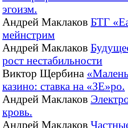
эгоизм.
Андрей Маклаков
БТГ «Ea
мейнстрим
Андрей Маклаков
Будущее
рост нестабильности
Виктор Щербина
«Малень
казино: ставка на «ЗЕ»ро.
Андрей Маклаков
Электро
кровь.
Андрей Маклаков
Частные