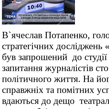
В`ячеслав Потапенко, го
стратегічних досліджень 
був запрошений
до студії
запитання журналістів ст
політичного життя. На йог
справжніх та помітних усп
вдаються до дещо
театра