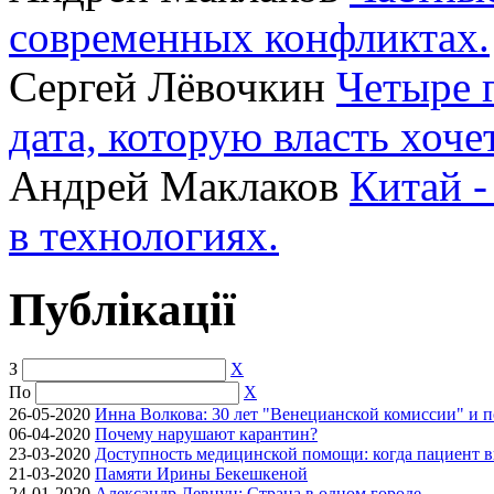
современных конфликтах.
Сергей Лёвочкин
Четыре 
дата, которую власть хоче
Андрей Маклаков
Китай -
в технологиях.
Публікації
З
X
По
X
26-05-2020
Инна Волкова: 30 лет "Венецианской комиссии" и 
06-04-2020
Почему нарушают карантин?
23-03-2020
Доступность медицинской помощи: когда пациент в
21-03-2020
Памяти Ирины Бекешкеной
24-01-2020
Александр Левцун: Страна в одном городе