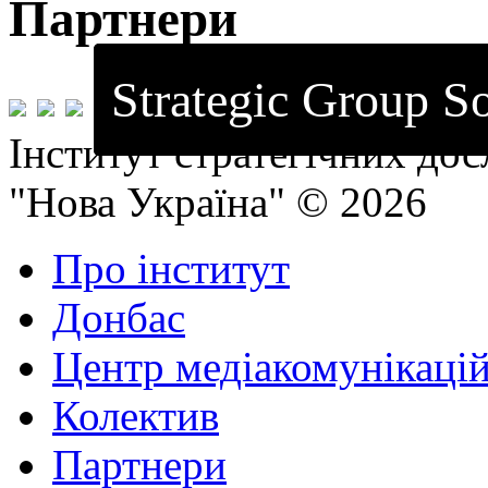
Партнери
Strategic Group So
Інститут стратегічних до
"Нова Україна" © 2026
Про інститут
Донбас
Центр медіакомунікаці
Колектив
Партнери