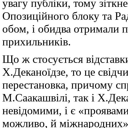
увагу публіки, тому зітк
Опозиційного блоку та Рад
обом, і обидва отримали 
прихильників.
Що ж стосується відставки
Х.Деканоїдзе, то це свідчи
перестановка, причому сп
М.Саакашвілі, так і Х.Де
невідомими, і є «проявам
можливо, й міжнародних»,