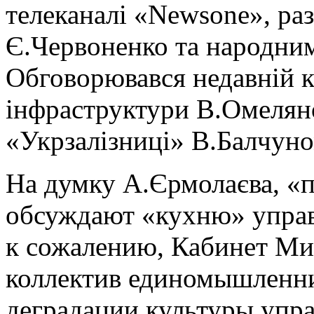
телеканалі «
Newsone
», ра
Є.Червоненко та народни
Обговорювався недавній к
інфраструктури В.Омелян
«Укрзалізниці» В.Балчуно
На думку А.Єрмолаєва, «
обсуждают «кухню» управл
к сожалению, Кабинет Мин
коллектив единомышленник
деградации культуры упра