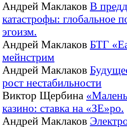
Андрей Маклаков
В пред
катастрофы: глобальное 
эгоизм.
Андрей Маклаков
БТГ «Ea
мейнстрим
Андрей Маклаков
Будущее
рост нестабильности
Виктор Щербина
«Малень
казино: ставка на «ЗЕ»ро.
Андрей Маклаков
Электро