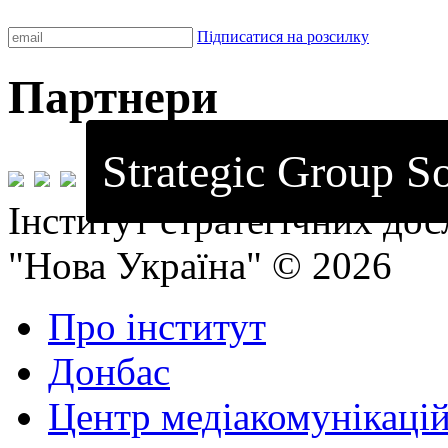
Підписатися на розсилку
Партнери
Strategic Group So
Інститут стратегічних до
"Нова Україна" © 2026
Про інститут
Донбас
Центр медіакомунікаці