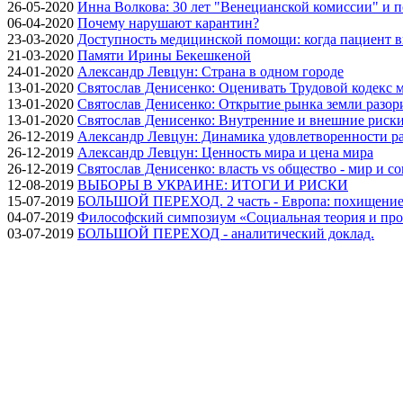
26-05-2020
Инна Волкова: 30 лет "Венецианской комиссии" и 
06-04-2020
Почему нарушают карантин?
23-03-2020
Доступность медицинской помощи: когда пациент в
21-03-2020
Памяти Ирины Бекешкеной
24-01-2020
Александр Левцун: Страна в одном городе
13-01-2020
Святослав Денисенко: Оценивать Трудовой кодекс м
13-01-2020
Святослав Денисенко: Открытие рынка земли разори
13-01-2020
Святослав Денисенко: Внутренние и внешние риски 
26-12-2019
Александр Левцун: Динамика удовлетворенности ра
26-12-2019
Александр Левцун: Ценность мира и цена мира
26-12-2019
Святослав Денисенко: власть vs общество - мир и с
12-08-2019
ВЫБОРЫ В УКРАИНЕ: ИТОГИ И РИСКИ
15-07-2019
БОЛЬШОЙ ПЕРЕХОД. 2 часть - Европа: похищение
04-07-2019
Философский симпозиум «Социальная теория и про
03-07-2019
БОЛЬШОЙ ПЕРЕХОД - аналитический доклад.