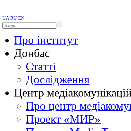
UA
RU
EN
Про інститут
Донбас
Статті
Дослідження
Центр медіакомунікаці
Про центр медіакому
Проект «МИР»