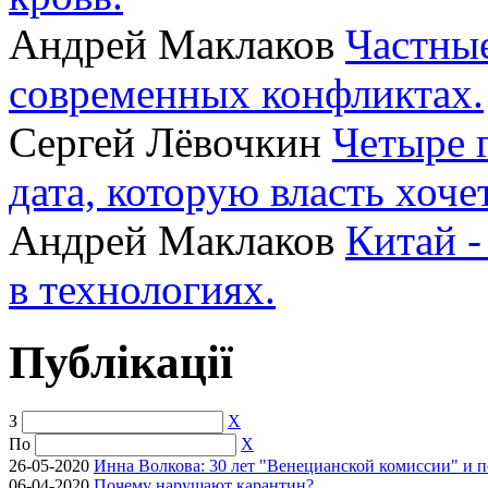
Андрей Маклаков
Частные
современных конфликтах.
Сергей Лёвочкин
Четыре 
дата, которую власть хоче
Андрей Маклаков
Китай -
в технологиях.
Публікації
З
X
По
X
26-05-2020
Инна Волкова: 30 лет "Венецианской комиссии" и 
06-04-2020
Почему нарушают карантин?