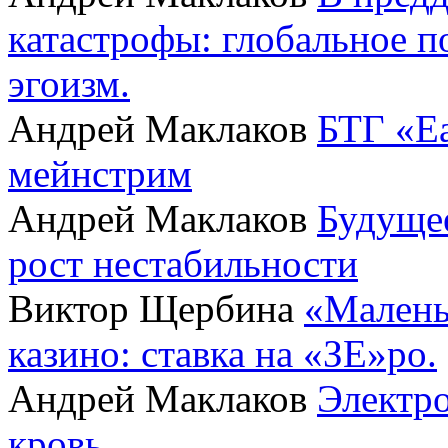
катастрофы: глобальное 
эгоизм.
Андрей Маклаков
БТГ «Ea
мейнстрим
Андрей Маклаков
Будущее
рост нестабильности
Виктор Щербина
«Малень
казино: ставка на «ЗЕ»ро.
Андрей Маклаков
Электро
кровь.