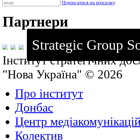
Підписатися на розсилку
Партнери
Strategic Group So
Інститут стратегічних до
"Нова Україна" © 2026
Про інститут
Донбас
Центр медіакомунікаці
Колектив