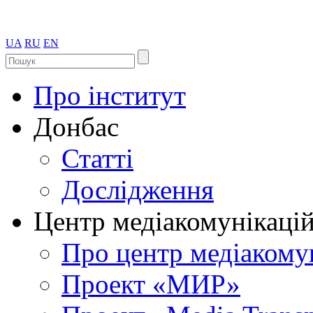
UA
RU
EN
Про інститут
Донбас
Статті
Дослідження
Центр медіакомунікаці
Про центр медіакому
Проект «МИР»