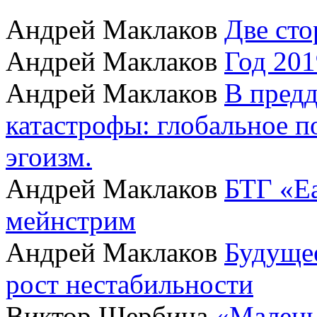
Андрей Маклаков
Две сто
Андрей Маклаков
Год 201
Андрей Маклаков
В пред
катастрофы: глобальное 
эгоизм.
Андрей Маклаков
БТГ «Ea
мейнстрим
Андрей Маклаков
Будущее
рост нестабильности
Виктор Щербина
«Малень