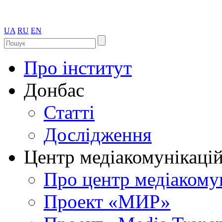
UA
RU
EN
Про інститут
Донбас
Статті
Дослідження
Центр медіакомунікаці
Про центр медіакому
Проект «МИР»