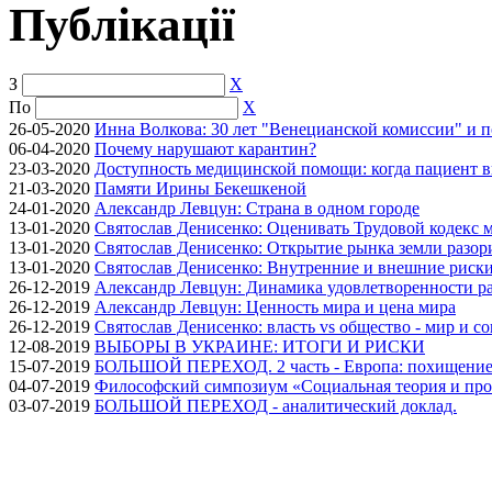
Публікації
З
X
По
X
26-05-2020
Инна Волкова: 30 лет "Венецианской комиссии" и 
06-04-2020
Почему нарушают карантин?
23-03-2020
Доступность медицинской помощи: когда пациент в
21-03-2020
Памяти Ирины Бекешкеной
24-01-2020
Александр Левцун: Страна в одном городе
13-01-2020
Святослав Денисенко: Оценивать Трудовой кодекс м
13-01-2020
Святослав Денисенко: Открытие рынка земли разори
13-01-2020
Святослав Денисенко: Внутренние и внешние риски 
26-12-2019
Александр Левцун: Динамика удовлетворенности ра
26-12-2019
Александр Левцун: Ценность мира и цена мира
26-12-2019
Святослав Денисенко: власть vs общество - мир и с
12-08-2019
ВЫБОРЫ В УКРАИНЕ: ИТОГИ И РИСКИ
15-07-2019
БОЛЬШОЙ ПЕРЕХОД. 2 часть - Европа: похищение
04-07-2019
Философский симпозиум «Социальная теория и про
03-07-2019
БОЛЬШОЙ ПЕРЕХОД - аналитический доклад.