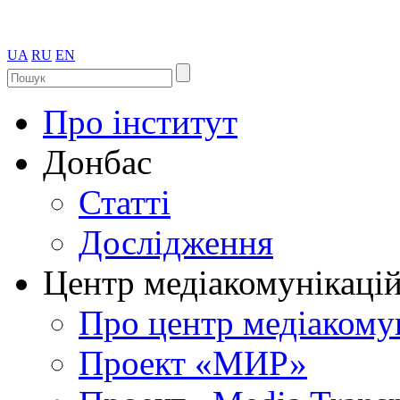
UA
RU
EN
Про інститут
Донбас
Статті
Дослідження
Центр медіакомунікаці
Про центр медіакому
Проект «МИР»