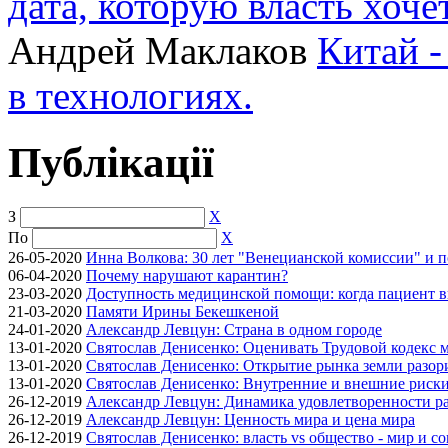
дата, которую власть хоче
Андрей Маклаков
Китай -
в технологиях.
Публікації
З
X
По
X
26-05-2020
Инна Волкова: 30 лет "Венецианской комиссии" и 
06-04-2020
Почему нарушают карантин?
23-03-2020
Доступность медицинской помощи: когда пациент в
21-03-2020
Памяти Ирины Бекешкеной
24-01-2020
Александр Левцун: Страна в одном городе
13-01-2020
Святослав Денисенко: Оценивать Трудовой кодекс м
13-01-2020
Святослав Денисенко: Открытие рынка земли разори
13-01-2020
Святослав Денисенко: Внутренние и внешние риски 
26-12-2019
Александр Левцун: Динамика удовлетворенности ра
26-12-2019
Александр Левцун: Ценность мира и цена мира
26-12-2019
Святослав Денисенко: власть vs общество - мир и с