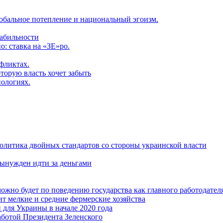
обальное потепление и национальный эгоизм.
табильности
: ставка на «ЗЕ»ро.
фликтах.
торую власть хочет забыть
нологиях.
политика двойных стандартов со стороны украинской власти
ынужден идти за деньгами
ожно будет по поведению государства как главного работодател
т мелкие и средние фермерские хозяйства
для Украины в начале 2020 года
ботой Президента Зеленского