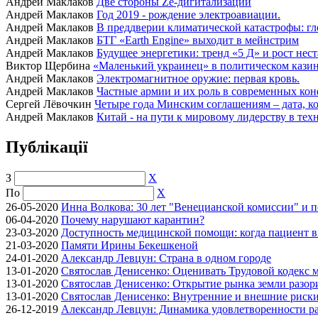
Андрей Маклаков
Две стороны Ze-дигитализации
Андрей Маклаков
Год 2019 - рождение электроавиации.
Андрей Маклаков
В преддверии климатической катастрофы: гл
Андрей Маклаков
БТГ «Earth Engine» выходит в мейнстрим
Андрей Маклаков
Будущее энергетики: тренд «5 Д» и рост нес
Виктор Щербина
«Маленький украинец» в политическом казино
Андрей Маклаков
Электромагнитное оружие: первая кровь.
Андрей Маклаков
Частные армии и их роль в современных кон
Сергей Лёвочкин
Четыре года Минским соглашениям – дата, ко
Андрей Маклаков
Китай - на пути к мировому лидерству в тех
Публікації
З
X
По
X
26-05-2020
Инна Волкова: 30 лет "Венецианской комиссии" и 
06-04-2020
Почему нарушают карантин?
23-03-2020
Доступность медицинской помощи: когда пациент в
21-03-2020
Памяти Ирины Бекешкеной
24-01-2020
Александр Левцун: Страна в одном городе
13-01-2020
Святослав Денисенко: Оценивать Трудовой кодекс м
13-01-2020
Святослав Денисенко: Открытие рынка земли разори
13-01-2020
Святослав Денисенко: Внутренние и внешние риски 
26-12-2019
Александр Левцун: Динамика удовлетворенности ра