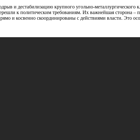
дрыв и дестабилизацию крупного угольно-металлургического кл
ерешли к политическим требованиям. Их важнейшая сторона – пр
рямо и косвенно скоординированы с действиями власти. Это особ