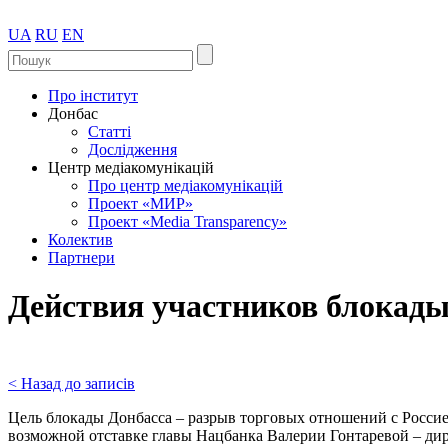
UA
RU
EN
Про інститут
Донбас
Статті
Дослідження
Центр медіакомунікацій
Про центр медіакомунікацій
Проект «МИР»
Проект «Media Transparency»
Колектив
Партнери
Действия участников блокады
< Назад до записів
Цель блокады Донбасса – разрыв торговых отношений с Россие
возможной отставке главы Нацбанка Валерии Гонтаревой – ди