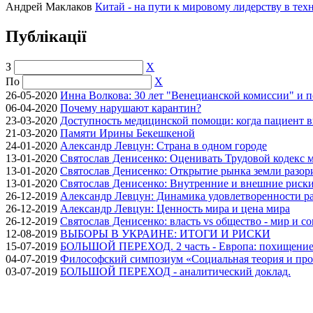
Андрей Маклаков
Китай - на пути к мировому лидерству в тех
Публікації
З
X
По
X
26-05-2020
Инна Волкова: 30 лет "Венецианской комиссии" и 
06-04-2020
Почему нарушают карантин?
23-03-2020
Доступность медицинской помощи: когда пациент в
21-03-2020
Памяти Ирины Бекешкеной
24-01-2020
Александр Левцун: Страна в одном городе
13-01-2020
Святослав Денисенко: Оценивать Трудовой кодекс м
13-01-2020
Святослав Денисенко: Открытие рынка земли разори
13-01-2020
Святослав Денисенко: Внутренние и внешние риски 
26-12-2019
Александр Левцун: Динамика удовлетворенности ра
26-12-2019
Александр Левцун: Ценность мира и цена мира
26-12-2019
Святослав Денисенко: власть vs общество - мир и с
12-08-2019
ВЫБОРЫ В УКРАИНЕ: ИТОГИ И РИСКИ
15-07-2019
БОЛЬШОЙ ПЕРЕХОД. 2 часть - Европа: похищение
04-07-2019
Философский симпозиум «Социальная теория и про
03-07-2019
БОЛЬШОЙ ПЕРЕХОД - аналитический доклад.