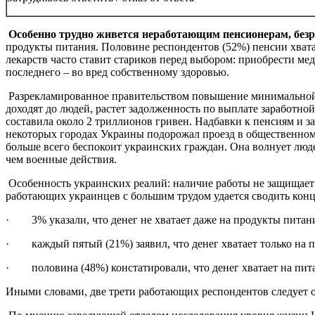
Особенно трудно живется неработающим пенсионерам, безр
продукты питания. Половине респондентов (52%) пенсии хватае
лекарств часто ставит стариков перед выбором: приобрести ме
последнего – во вред собственному здоровью.
Разрекламированное правительством повышение минимальной пе
доходят до людей, растет задолженность по выплате заработн
составила около 2 триллионов гривен. Надбавки к пенсиям и з
некоторых городах Украины подорожал проезд в общественном 
больше всего беспокоит украинских граждан. Она волнует люде
чем военные действия.
Особенность украинских реалий: наличие работы не защищает
работающих украинцев с большим трудом удается сводить ко
· 3% указали, что денег не хватает даже на продукты питания,
· каждый пятый (21%) заявил, что денег хватает только на 
· половина (48%) констатировали, что денег хватает на пита
Иными словами, две трети работающих респондентов следует