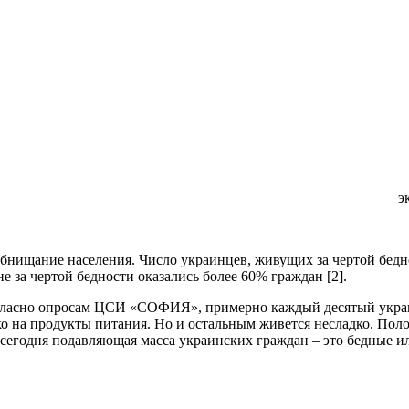
э
ищание населения. Число украинцев, живущих за чертой бедности,
за чертой бедности оказались более 60% граждан [2].
огласно опросам ЦСИ «СОФИЯ», примерно каждый десятый украин
ко на продукты питания. Но и остальным живется несладко. Поло
: сегодня подавляющая масса украинских граждан – это бедные 