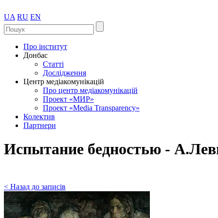
UA
RU
EN
Про інститут
Донбас
Статті
Дослідження
Центр медіакомунікацій
Про центр медіакомунікацій
Проект «МИР»
Проект «Media Transparency»
Колектив
Партнери
Испытание бедностью - А.Лев
< Назад до записів