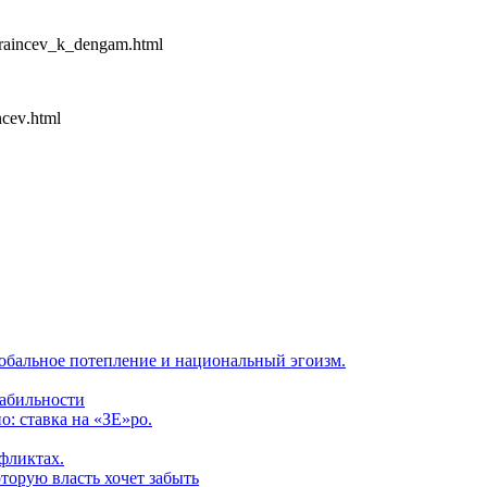
raincev
_
k
_
dengam
.
html
ncev
.
html
обальное потепление и национальный эгоизм.
табильности
: ставка на «ЗЕ»ро.
фликтах.
торую власть хочет забыть