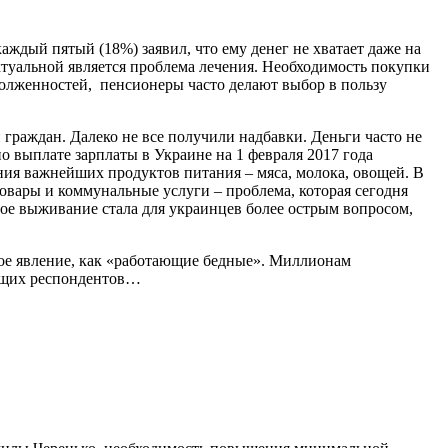
ждый пятый (18%) заявил, что ему денег не хватает даже на
ктуальной является проблема лечения. Необходимость покупки
долженностей, пенсионеры часто делают выбор в пользу
раждан. Далеко не все получили надбавки. Деньги часто не
 выплате зарплаты в Украине на 1 февраля 2017 года
ания важнейших продуктов питания – мяса, молока, овощей. В
овары и коммунальные услуги – проблема, которая сегодня
ное выживание стала для украинцев более острым вопросом,
кое явление, как «работающие бедные». Миллионам
ющих респондентов…