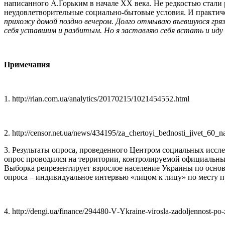
написанного А.Горьким в начале ХХ века. Не редкостью стали
неудовлетворительные социально-бытовые условия. И практиче
прихожу домой поздно вечером. Долго отмываю въевшуюся гряз
себя уставшим и разбитым. Но я заставляю себя встать и иду
Примечания
1. http://rian.com.ua/analytics/20170215/1021454552.html
2. http://censor.net.ua/news/434195/za_chertoyi_bednosti_jivet_60_
3. Результаты опроса, проведенного Центром социальных иссл
опрос проводился на территории, контролируемой официальным
Выборка репрезентирует взрослое население Украины по основ
опроса – индивидуальное интервью «лицом к лицу» по месту п
4.
http
://
dengi
.
ua
/
finance
/294480-
V
-
Ykraine
-
virosla
-
zadoljennost
-
po
-