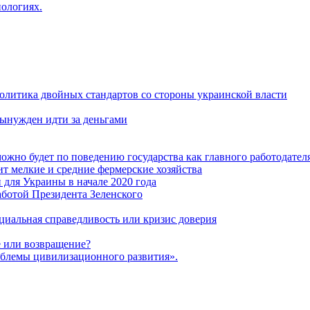
нологиях.
политика двойных стандартов со стороны украинской власти
ынужден идти за деньгами
ожно будет по поведению государства как главного работодател
т мелкие и средние фермерские хозяйства
для Украины в начале 2020 года
ботой Президента Зеленского
оциальная справедливость или кризис доверия
 или возвращение?
блемы цивилизационного развития».