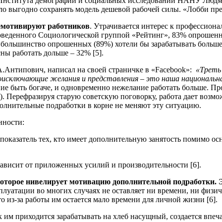
Института демографии и социальных исследований НАНУ Людм
ыло выгодно сохранять модель дешевой рабочей силы. «Лобби пре
демотивируют работников
. Утрачивается интерес к профессиона
роведенного Социологической группой «Рейтинг», 83% опрошенны
 большинство опрошенных (89%) хотели бы зарабатывать больше
ны работать дольше – 32% [5].
.Антипович, написал на своей страничке в «Facebook»:
«Треть
оисключающие желания и представления – это наша национальн
е быть богаче, и одновременно нежелание работать больше. Пр
). Перефразируя старую советскую поговорку, работа дает возмо
полнительные подработки в корне не меняют эту ситуацию.
нности:
казатель тех, кто имеет дополнительную занятость помимо ос
ависит от приложенных усилий и производительности [6].
которое нивелирует мотивацию дополнительной подработки. Э
ксплуатации во многих случаях не оставляет ни времени, ни физ
о из-за работы им остается мало времени для личной жизни [6].
 им приходится зарабатывать на хлеб насущный, создается впеча