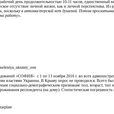
 рабочий день продолжительностью 10-11 часов, единственный в
ское отсутствие личной жизни, как и личной перспективы. Из 
ь, поскольку в автомастерской нет душевой. Потом проглатыва
 на работу».
naseleniya_ukrainy_oon
едований «СОФИЯ» с 1 по 13 ноября 2016 г. во всех администр
и властями Украины. В Крыму опрос не проводился. Всего было 
ным социально-демографическим признакам: пол, возраст, тип 
роживания респондента (на дому). Статистическая погрешность 
zarplate