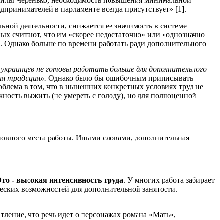
илы Черенько, необходимость повышения минимальной
дпринимателей в парламенте всегда присутствует» [1].
льной деятельности, снижается ее значимость в системе
х считают, что им «скорее недостаточно» или «однозначно
. Однако больше по времени работать ради дополнительного
 украинцев не готовы работать больше для дополнительного
ая традиция».
Однако было бы ошибочным приписывать
облема в том, что в нынешних конкретных условиях труд не
жность выжить (не умереть с голоду), но для полноценной
новного места работы. Иными словами, дополнительная
то - высокая интенсивность труда
. У многих работа забирает
ических возможностей для дополнительной занятости.
тление, что речь идет о персонажах романа «Мать»,