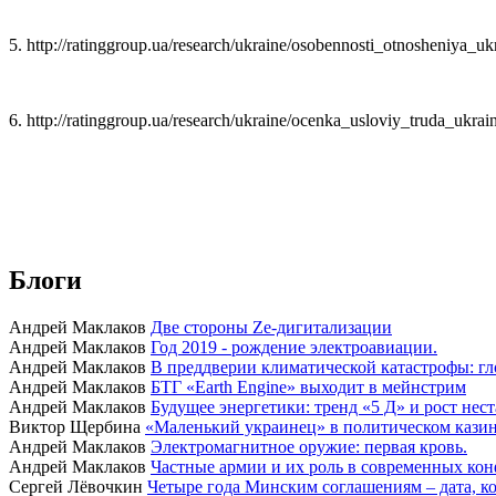
5.
http
://
ratinggroup
.
ua
/
research
/
ukraine
/
osobennosti
_
otnosheniya
_
uk
6.
http
://
ratinggroup
.
ua
/
research
/
ukraine
/
ocenka
_
usloviy
_
truda
_
ukrai
Блоги
Андрей Маклаков
Две стороны Ze-дигитализации
Андрей Маклаков
Год 2019 - рождение электроавиации.
Андрей Маклаков
В преддверии климатической катастрофы: гл
Андрей Маклаков
БТГ «Earth Engine» выходит в мейнстрим
Андрей Маклаков
Будущее энергетики: тренд «5 Д» и рост нес
Виктор Щербина
«Маленький украинец» в политическом казино
Андрей Маклаков
Электромагнитное оружие: первая кровь.
Андрей Маклаков
Частные армии и их роль в современных кон
Сергей Лёвочкин
Четыре года Минским соглашениям – дата, ко