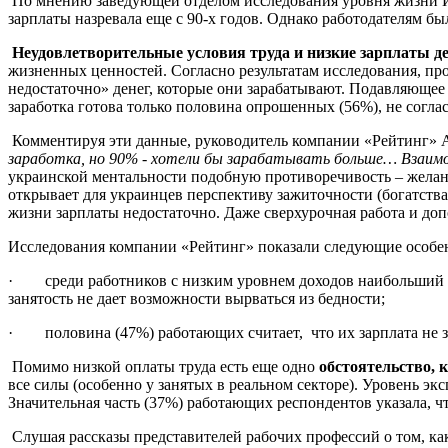
По мнению заведующей отделом исследования уровня жизни 
зарплаты назревала еще с 90-х годов. Однако работодателям б
Неудовлетворительные условия труда и низкие зарплаты 
жизненных ценностей. Согласно результатам исследования, п
недостаточно» денег, которые они зарабатывают. Подавляющее
заработка готова только половина опрошенных (56%), не соглас
Комментируя эти данные, руководитель компании «Рейтинг» А
заработка, но 90% - хотели бы зарабатывать больше… Взаим
украинской ментальности подобную противоречивость – желани
открывает для украинцев перспективу зажиточности (богатства
жизни зарплаты недостаточно. Даже сверхурочная работа и до
Исследования компании «Рейтинг» показали следующие особе
· среди работников с низким уровнем доходов наибольший по
занятость не дает возможности вырваться из бедности;
· половина (47%) работающих считает, что их зарплата не з
Помимо низкой оплаты труда есть еще одно
обстоятельство, 
все силы (особенно у занятых в реальном секторе). Уровень э
Значительная часть (37%) работающих респондентов указала, чт
Слушая рассказы представителей рабочих профессий о том, как