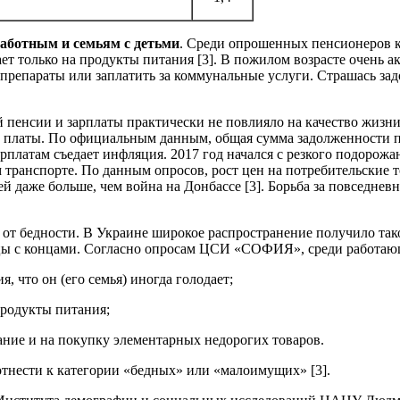
аботным и семьям с детьми
. Среди опрошенных пенсионеров ка
т только на продукты питания [3]. В пожилом возрасте очень а
дпрепараты или заплатить за коммунальные услуги. Страшась за
нсии и зарплаты практически не повлияло на качество жизни г
ой платы. По официальным данным, общая сумма задолженности по
арплатам съедает инфляция. 2017 год начался с резкого подорож
транспорте. По данным опросов, рост цен на потребительские т
й даже больше, чем война на Донбассе [3]. Борьба за повседнев
 от бедности. В Украине широкое распространение получило та
нцы с концами. Согласно опросам ЦСИ «СОФИЯ», среди работа
 что он (его семья) иногда голодает;
продукты питания;
ние и на покупку элементарных недорогих товаров.
 отнести к категории «бедных» или «малоимущих» [3].