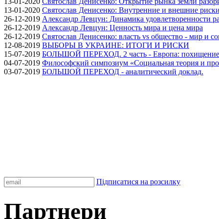
13-01-2020
Святослав Денисенко: Открытие рынка земли разори
13-01-2020
Святослав Денисенко: Внутренние и внешние риски 
26-12-2019
Александр Левцун: Динамика удовлетворенности ра
26-12-2019
Александр Левцун: Ценность мира и цена мира
26-12-2019
Святослав Денисенко: власть vs общество - мир и с
12-08-2019
ВЫБОРЫ В УКРАИНЕ: ИТОГИ И РИСКИ
15-07-2019
БОЛЬШОЙ ПЕРЕХОД. 2 часть - Европа: похищение
04-07-2019
Философский симпозиум «Социальная теория и про
03-07-2019
БОЛЬШОЙ ПЕРЕХОД - аналитический доклад.
Підписатися на розсилку
Партнери