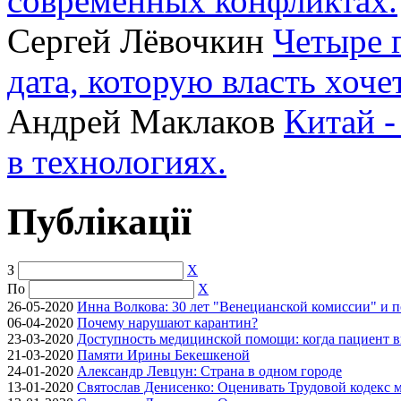
современных конфликтах.
Сергей Лёвочкин
Четыре 
дата, которую власть хоче
Андрей Маклаков
Китай -
в технологиях.
Публікації
З
X
По
X
26-05-2020
Инна Волкова: 30 лет "Венецианской комиссии" и 
06-04-2020
Почему нарушают карантин?
23-03-2020
Доступность медицинской помощи: когда пациент в
21-03-2020
Памяти Ирины Бекешкеной
24-01-2020
Александр Левцун: Страна в одном городе
13-01-2020
Святослав Денисенко: Оценивать Трудовой кодекс м