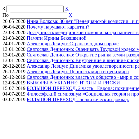
З
X
По
X
26-05-2020
Инна Волкова: 30 лет "Венецианской комиссии" и 
06-04-2020
Почему нарушают карантин?
23-03-2020
Доступность медицинской помощи: когда пациент в
21-03-2020
Памяти Ирины Бекешкеной
24-01-2020
Александр Левцун: Страна в одном городе
13-01-2020
Святослав Денисенко: Оценивать Трудовой кодекс м
13-01-2020
Святослав Денисенко: Открытие рынка земли разори
13-01-2020
Святослав Денисенко: Внутренние и внешние риски 
26-12-2019
Александр Левцун: Динамика удовлетворенности ра
26-12-2019
Александр Левцун: Ценность мира и цена мира
26-12-2019
Святослав Денисенко: власть vs общество - мир и с
12-08-2019
ВЫБОРЫ В УКРАИНЕ: ИТОГИ И РИСКИ
15-07-2019
БОЛЬШОЙ ПЕРЕХОД. 2 часть - Европа: похищение
04-07-2019
Философский симпозиум «Социальная теория и про
03-07-2019
БОЛЬШОЙ ПЕРЕХОД - аналитический доклад.