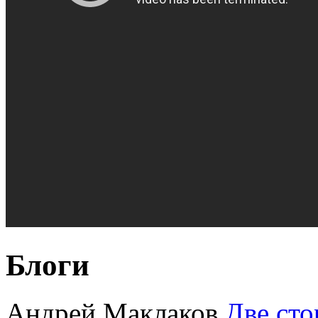
Блоги
Андрей Маклаков
Две сто