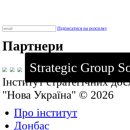
Підписатися на розсилку
Партнери
Strategic Group So
Інститут стратегічних до
"Нова Україна" © 2026
Про інститут
Донбас