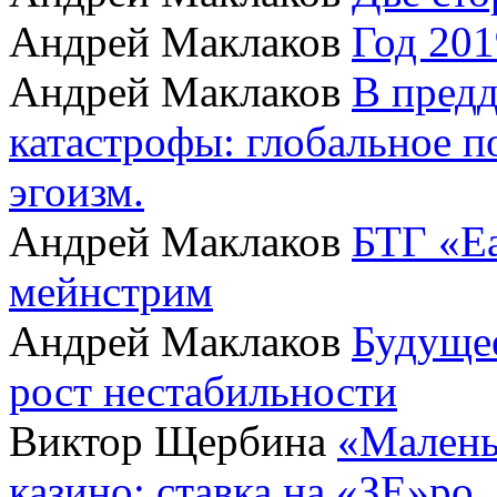
Андрей Маклаков
Год 201
Андрей Маклаков
В пред
катастрофы: глобальное 
эгоизм.
Андрей Маклаков
БТГ «Ea
мейнстрим
Андрей Маклаков
Будущее
рост нестабильности
Виктор Щербина
«Малень
казино: ставка на «ЗЕ»ро.