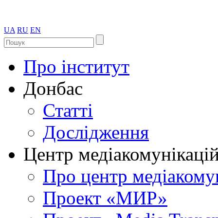
UA
RU
EN
Про інститут
Донбас
Статті
Дослідження
Центр медіакомунікаці
Про центр медіакому
Проект «МИР»