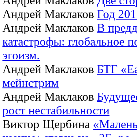
Андрей Маклаков
Две сто
Андрей Маклаков
Год 201
Андрей Маклаков
В пред
катастрофы: глобальное 
эгоизм.
Андрей Маклаков
БТГ «Ea
мейнстрим
Андрей Маклаков
Будущее
рост нестабильности
Виктор Щербина
«Малень