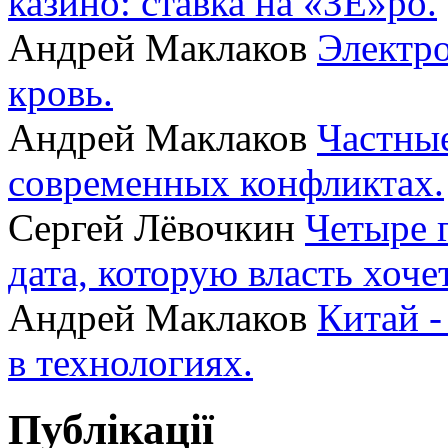
казино: ставка на «ЗЕ»ро.
Андрей Маклаков
Электро
кровь.
Андрей Маклаков
Частные
современных конфликтах.
Сергей Лёвочкин
Четыре 
дата, которую власть хоче
Андрей Маклаков
Китай -
в технологиях.
Публікації