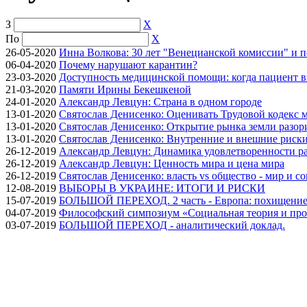
З
X
По
X
26-05-2020
Инна Волкова: 30 лет "Венецианской комиссии" и 
06-04-2020
Почему нарушают карантин?
23-03-2020
Доступность медицинской помощи: когда пациент в
21-03-2020
Памяти Ирины Бекешкеной
24-01-2020
Александр Левцун: Страна в одном городе
13-01-2020
Святослав Денисенко: Оценивать Трудовой кодекс м
13-01-2020
Святослав Денисенко: Открытие рынка земли разори
13-01-2020
Святослав Денисенко: Внутренние и внешние риски 
26-12-2019
Александр Левцун: Динамика удовлетворенности ра
26-12-2019
Александр Левцун: Ценность мира и цена мира
26-12-2019
Святослав Денисенко: власть vs общество - мир и с
12-08-2019
ВЫБОРЫ В УКРАИНЕ: ИТОГИ И РИСКИ
15-07-2019
БОЛЬШОЙ ПЕРЕХОД. 2 часть - Европа: похищение
04-07-2019
Философский симпозиум «Социальная теория и про
03-07-2019
БОЛЬШОЙ ПЕРЕХОД - аналитический доклад.