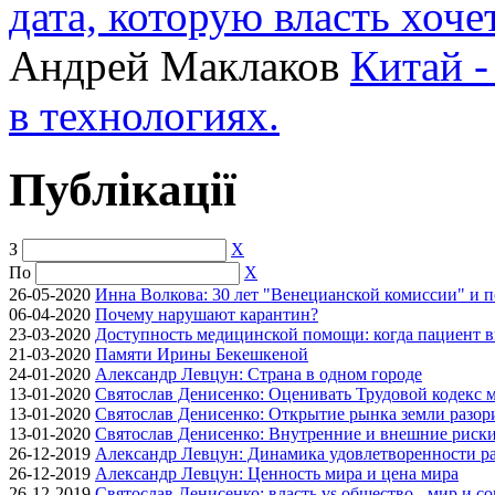
дата, которую власть хоче
Андрей Маклаков
Китай -
в технологиях.
Публікації
З
X
По
X
26-05-2020
Инна Волкова: 30 лет "Венецианской комиссии" и 
06-04-2020
Почему нарушают карантин?
23-03-2020
Доступность медицинской помощи: когда пациент в
21-03-2020
Памяти Ирины Бекешкеной
24-01-2020
Александр Левцун: Страна в одном городе
13-01-2020
Святослав Денисенко: Оценивать Трудовой кодекс м
13-01-2020
Святослав Денисенко: Открытие рынка земли разори
13-01-2020
Святослав Денисенко: Внутренние и внешние риски 
26-12-2019
Александр Левцун: Динамика удовлетворенности ра
26-12-2019
Александр Левцун: Ценность мира и цена мира
26-12-2019
Святослав Денисенко: власть vs общество - мир и с