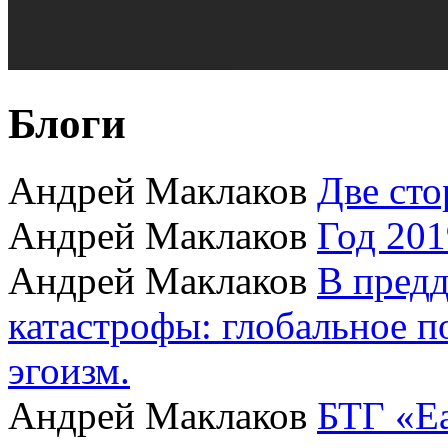
Блоги
Андрей Маклаков
Две сто
Андрей Маклаков
Год 201
Андрей Маклаков
В пред
катастрофы: глобальное 
эгоизм.
Андрей Маклаков
БТГ «Ea