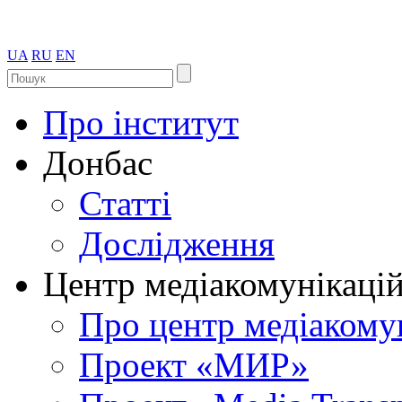
UA
RU
EN
Про інститут
Донбас
Статті
Дослідження
Центр медіакомунікаці
Про центр медіакому
Проект «МИР»