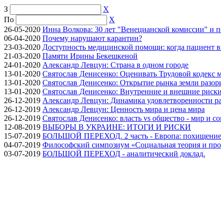
З
X
По
X
26-05-2020
Инна Волкова: 30 лет "Венецианской комиссии" и 
06-04-2020
Почему нарушают карантин?
23-03-2020
Доступность медицинской помощи: когда пациент в
21-03-2020
Памяти Ирины Бекешкеной
24-01-2020
Александр Левцун: Страна в одном городе
13-01-2020
Святослав Денисенко: Оценивать Трудовой кодекс м
13-01-2020
Святослав Денисенко: Открытие рынка земли разори
13-01-2020
Святослав Денисенко: Внутренние и внешние риски 
26-12-2019
Александр Левцун: Динамика удовлетворенности ра
26-12-2019
Александр Левцун: Ценность мира и цена мира
26-12-2019
Святослав Денисенко: власть vs общество - мир и с
12-08-2019
ВЫБОРЫ В УКРАИНЕ: ИТОГИ И РИСКИ
15-07-2019
БОЛЬШОЙ ПЕРЕХОД. 2 часть - Европа: похищение
04-07-2019
Философский симпозиум «Социальная теория и про
03-07-2019
БОЛЬШОЙ ПЕРЕХОД - аналитический доклад.