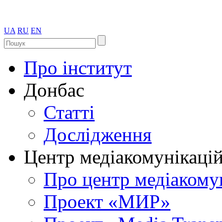
UA
RU
EN
Про інститут
Донбас
Статті
Дослідження
Центр медіакомунікаці
Про центр медіакому
Проект «МИР»