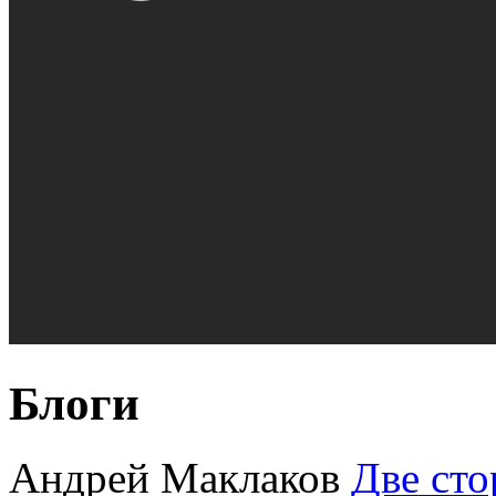
Блоги
Андрей Маклаков
Две сто