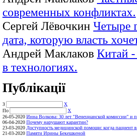
современных конфликтах.
Сергей Лёвочкин
Четыре 
дата, которую власть хоче
Андрей Маклаков
Китай -
в технологиях.
Публікації
З
X
По
X
26-05-2020
Инна Волкова: 30 лет "Венецианской комиссии" и 
06-04-2020
Почему нарушают карантин?
23-03-2020
Доступность медицинской помощи: когда пациент в
21-03-2020
Памяти Ирины Бекешкеной