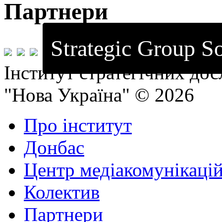
Партнери
Strategic Group So
Інститут стратегічних до
"Нова Україна" © 2026
Про інститут
Донбас
Центр медіакомунікаці
Колектив
Партнери