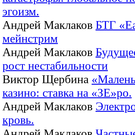
эгоизм.
Андрей Маклаков
БТГ «Ea
мейнстрим
Андрей Маклаков
Будущее
рост нестабильности
Виктор Щербина
«Малень
казино: ставка на «ЗЕ»ро.
Андрей Маклаков
Электро
кровь.
Андрей Маклаков
Частные