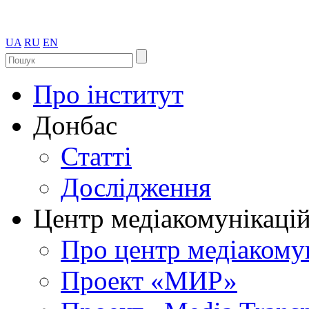
UA
RU
EN
Про інститут
Донбас
Статті
Дослідження
Центр медіакомунікаці
Про центр медіакому
Проект «МИР»