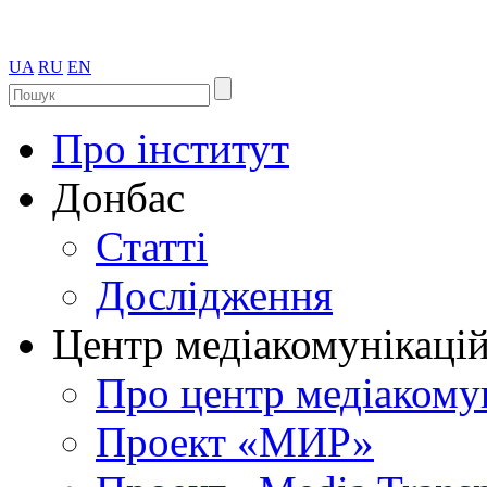
UA
RU
EN
Про інститут
Донбас
Статті
Дослідження
Центр медіакомунікаці
Про центр медіакому
Проект «МИР»