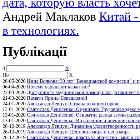
дата, которую власть хоче
Андрей Маклаков
Китай -
в технологиях.
Публікації
З
X
По
X
26-05-2020
Инна Волкова: 30 лет "Венецианской комиссии" и 
06-04-2020
Почему нарушают карантин?
23-03-2020
Доступность медицинской помощи: когда пациент в
21-03-2020
Памяти Ирины Бекешкеной
24-01-2020
Александр Левцун: Страна в одном городе
13-01-2020
Святослав Денисенко: Оценивать Трудовой кодекс м
13-01-2020
Святослав Денисенко: Открытие рынка земли разори
13-01-2020
Святослав Денисенко: Внутренние и внешние риски 
26-12-2019
Александр Левцун: Динамика удовлетворенности ра
26-12-2019
Александр Левцун: Ценность мира и цена мира
26-12-2019
Святослав Денисенко: власть vs общество - мир и с