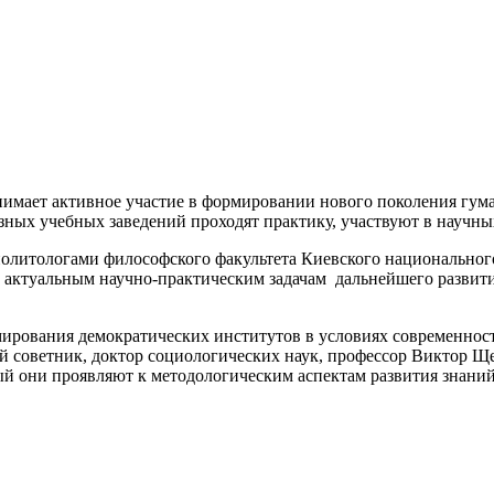
имает активное участие в формировании нового поколения гум
азных учебных заведений проходят практику, участвуют в научн
политологами философского факультета Киевского национальног
 актуальным научно-практическим задачам дальнейшего развити
ирования демократических институтов в условиях современност
 советник, доктор социологических наук, профессор Виктор Щ
рый они проявляют к методологическим аспектам развития знани