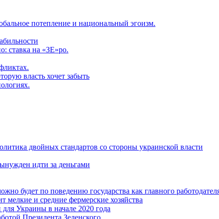
обальное потепление и национальный эгоизм.
табильности
: ставка на «ЗЕ»ро.
фликтах.
торую власть хочет забыть
нологиях.
политика двойных стандартов со стороны украинской власти
ынужден идти за деньгами
ожно будет по поведению государства как главного работодател
т мелкие и средние фермерские хозяйства
для Украины в начале 2020 года
ботой Президента Зеленского