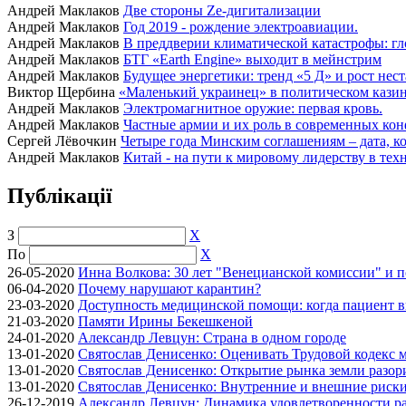
Андрей Маклаков
Две стороны Ze-дигитализации
Андрей Маклаков
Год 2019 - рождение электроавиации.
Андрей Маклаков
В преддверии климатической катастрофы: гл
Андрей Маклаков
БТГ «Earth Engine» выходит в мейнстрим
Андрей Маклаков
Будущее энергетики: тренд «5 Д» и рост нес
Виктор Щербина
«Маленький украинец» в политическом казино
Андрей Маклаков
Электромагнитное оружие: первая кровь.
Андрей Маклаков
Частные армии и их роль в современных кон
Сергей Лёвочкин
Четыре года Минским соглашениям – дата, ко
Андрей Маклаков
Китай - на пути к мировому лидерству в тех
Публікації
З
X
По
X
26-05-2020
Инна Волкова: 30 лет "Венецианской комиссии" и 
06-04-2020
Почему нарушают карантин?
23-03-2020
Доступность медицинской помощи: когда пациент в
21-03-2020
Памяти Ирины Бекешкеной
24-01-2020
Александр Левцун: Страна в одном городе
13-01-2020
Святослав Денисенко: Оценивать Трудовой кодекс м
13-01-2020
Святослав Денисенко: Открытие рынка земли разори
13-01-2020
Святослав Денисенко: Внутренние и внешние риски 
26-12-2019
Александр Левцун: Динамика удовлетворенности ра