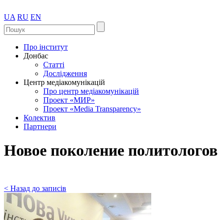
UA
RU
EN
Про інститут
Донбас
Статті
Дослідження
Центр медіакомунікацій
Про центр медіакомунікацій
Проект «МИР»
Проект «Media Transparency»
Колектив
Партнери
Новое поколение политологов 
< Назад до записів