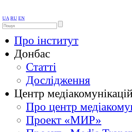
UA
RU
EN
Про інститут
Донбас
Статті
Дослідження
Центр медіакомунікаці
Про центр медіакому
Проект «МИР»