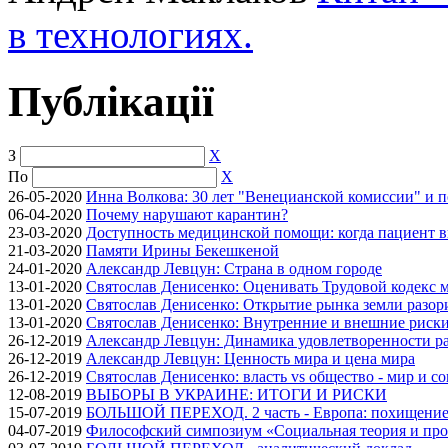
в технологиях.
Публікації
З
X
По
X
26-05-2020
Инна Волкова: 30 лет "Венецианской комиссии" и 
06-04-2020
Почему нарушают карантин?
23-03-2020
Доступность медицинской помощи: когда пациент в
21-03-2020
Памяти Ирины Бекешкеной
24-01-2020
Александр Левцун: Страна в одном городе
13-01-2020
Святослав Денисенко: Оценивать Трудовой кодекс м
13-01-2020
Святослав Денисенко: Открытие рынка земли разори
13-01-2020
Святослав Денисенко: Внутренние и внешние риски 
26-12-2019
Александр Левцун: Динамика удовлетворенности ра
26-12-2019
Александр Левцун: Ценность мира и цена мира
26-12-2019
Святослав Денисенко: власть vs общество - мир и с
12-08-2019
ВЫБОРЫ В УКРАИНЕ: ИТОГИ И РИСКИ
15-07-2019
БОЛЬШОЙ ПЕРЕХОД. 2 часть - Европа: похищение
04-07-2019
Философский симпозиум «Социальная теория и про