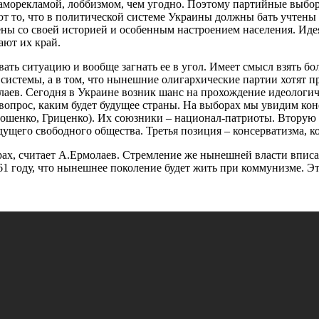
 саморекламой, лоббизмом, чем угодно. Поэтому партийные выбо
 то, что в политической системе Украины должны бать учтены и
ены со своей историей и особенным настроением населения. Идея
ают их край.
ать ситуацию и вообще загнать ее в угол. Имеет смысл взять бо
системы, а в том, что нынешние олигархические партии хотят пр
аев. Сегодня в Украине возник шанс на прохождение идеологич
 вопрос, каким будет будущее страны. На выборах мы увидим ко
рошенко, Гриценко). Их союзники – национал-патриоты. Втору
дущего свободного общества. Третья позиция – консерватизма,
рах, считает А.Ермолаев. Стремление же нынешней власти впис
году, что нынешнее поколение будет жить при коммунизме. Это 