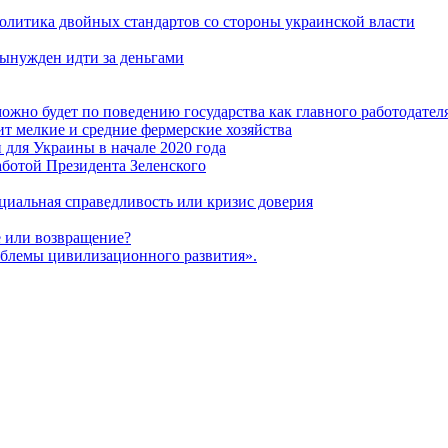
политика двойных стандартов со стороны украинской власти
ынужден идти за деньгами
ожно будет по поведению государства как главного работодател
т мелкие и средние фермерские хозяйства
для Украины в начале 2020 года
ботой Президента Зеленского
оциальная справедливость или кризис доверия
 или возвращение?
блемы цивилизационного развития».