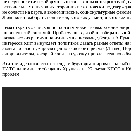
не ведут политической деятельности, а занимаются рекламой,
региональных списков их сторонники фактически подтверждают
не области на карте, а экономические, социокультурные феном
Люди хотят выбирать политиков, которых узнают, и которые зн
Тема открытых списков по партиям может только законсервиров
политической системой. Проблема не в дизайне избирательной 
назвав это открытыми партийными списками, убежден А.Ермол
интересов элит вынуждает политиков давать разные ответы на
людям во власти, «просвещенного авторитаризма» (Ляшко, По
синдикализмом, который ловит на удочку привлекательного бу
Эти три идеологических тренда и будут доминировать на выбо
НАТО напоминает обещания Хрущева на 22 съезде КПСС в 1961 
проблем.