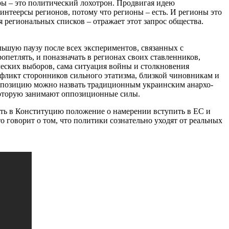
ры – это политический лохотрон. Продвигая идею
нтеерсы регионов, потому что регионы – есть. И регионы это
 региональных списков – отражает этот запрос общества.
льшую паузу после всех экспериментов, связанных с
опетлять, и поназначать в регионах своих ставленников,
еских выборов, сама ситуация войны и столкновения
нфликт сторонников сильного этатизма, близкой чиновникам и
ю позицию можно назвать традиционным украинским анархо-
 которую занимают оппозиционные силы.
ать в Конституцию положение о намерении вступить в ЕС и
говорит о том, что политики сознательно уходят от реальных