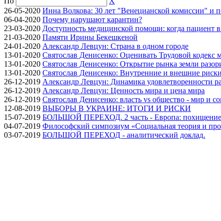
По
X
26-05-2020
Инна Волкова: 30 лет "Венецианской комиссии" и 
06-04-2020
Почему нарушают карантин?
23-03-2020
Доступность медицинской помощи: когда пациент в
21-03-2020
Памяти Ирины Бекешкеной
24-01-2020
Александр Левцун: Страна в одном городе
13-01-2020
Святослав Денисенко: Оценивать Трудовой кодекс м
13-01-2020
Святослав Денисенко: Открытие рынка земли разори
13-01-2020
Святослав Денисенко: Внутренние и внешние риски 
26-12-2019
Александр Левцун: Динамика удовлетворенности ра
26-12-2019
Александр Левцун: Ценность мира и цена мира
26-12-2019
Святослав Денисенко: власть vs общество - мир и с
12-08-2019
ВЫБОРЫ В УКРАИНЕ: ИТОГИ И РИСКИ
15-07-2019
БОЛЬШОЙ ПЕРЕХОД. 2 часть - Европа: похищение
04-07-2019
Философский симпозиум «Социальная теория и про
03-07-2019
БОЛЬШОЙ ПЕРЕХОД - аналитический доклад.