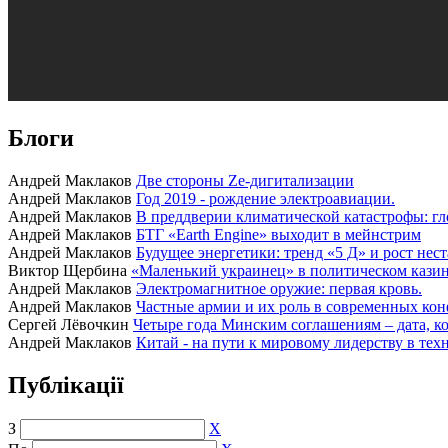
Блоги
Андрей Маклаков
Две стороны Ze-дигитализации
Андрей Маклаков
Год 2019 - рождение электроавиации.
Андрей Маклаков
В преддверии климатической катастрофы: гл
Андрей Маклаков
БТГ «Earth Engine» выходит в мейнстрим
Андрей Маклаков
Будущее энергетики: тренд «5 Д» и рост нес
Виктор Щербина
«Маленький украинец» в политическом казино
Андрей Маклаков
Электромагнитное оружие: первая кровь.
Андрей Маклаков
Частные армии и их роль в современных кон
Сергей Лёвочкин
Четыре года Минским соглашениям – дата, ко
Андрей Маклаков
Китай - на пути к мировому лидерству в тех
Публікації
З
X