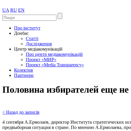
UA
RU
EN
Про інститут
Донбас
Статті
Дослідження
Центр медіакомунікацій
Про центр медіакомунікацій
Проект «МИР»
Проект «Media Transparency»
Колектив
Партнери
Половина избирателей еще не о
< Назад до записів
4 сентября А.Ермолаев, директор Института стратегических ис
предвыборная ситуация в стране. По мнению А.Ермолаева, пр