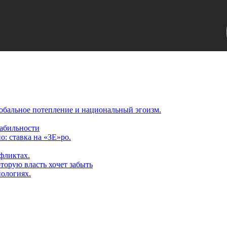
обальное потепление и национальный эгоизм.
табильности
: ставка на «ЗЕ»ро.
фликтах.
торую власть хочет забыть
нологиях.