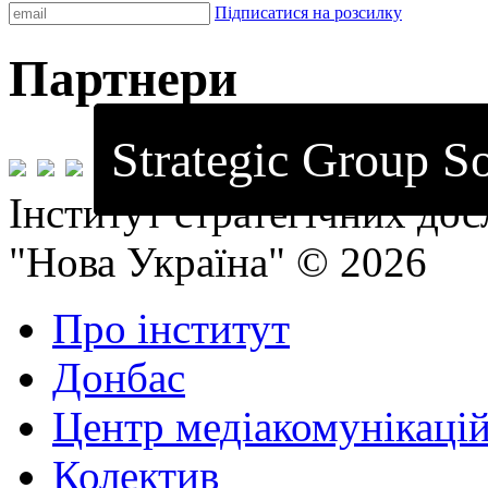
Підписатися на розсилку
Партнери
Strategic Group So
Інститут стратегічних до
"Нова Україна" © 2026
Про інститут
Донбас
Центр медіакомунікаці
Колектив