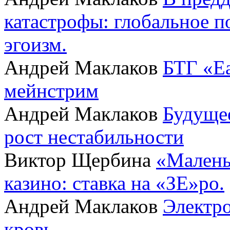
катастрофы: глобальное 
эгоизм.
Андрей Маклаков
БТГ «Ea
мейнстрим
Андрей Маклаков
Будущее
рост нестабильности
Виктор Щербина
«Малень
казино: ставка на «ЗЕ»ро.
Андрей Маклаков
Электро
кровь.