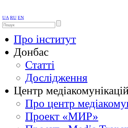
UA
RU
EN
Про інститут
Донбас
Статті
Дослідження
Центр медіакомунікаці
Про центр медіакому
Проект «МИР»