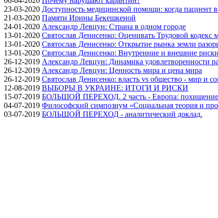
06-04-2020
Почему нарушают карантин?
23-03-2020
Доступность медицинской помощи: когда пациент в
21-03-2020
Памяти Ирины Бекешкеной
24-01-2020
Александр Левцун: Страна в одном городе
13-01-2020
Святослав Денисенко: Оценивать Трудовой кодекс м
13-01-2020
Святослав Денисенко: Открытие рынка земли разори
13-01-2020
Святослав Денисенко: Внутренние и внешние риски 
26-12-2019
Александр Левцун: Динамика удовлетворенности ра
26-12-2019
Александр Левцун: Ценность мира и цена мира
26-12-2019
Святослав Денисенко: власть vs общество - мир и с
12-08-2019
ВЫБОРЫ В УКРАИНЕ: ИТОГИ И РИСКИ
15-07-2019
БОЛЬШОЙ ПЕРЕХОД. 2 часть - Европа: похищение
04-07-2019
Философский симпозиум «Социальная теория и про
03-07-2019
БОЛЬШОЙ ПЕРЕХОД - аналитический доклад.