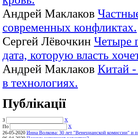
Андрей Маклаков
Частные
современных конфликтах.
Сергей Лёвочкин
Четыре 
дата, которую власть хоче
Андрей Маклаков
Китай -
в технологиях.
Публікації
З
X
По
X
26-05-2020
Инна Волкова: 30 лет "Венецианской комиссии" и 