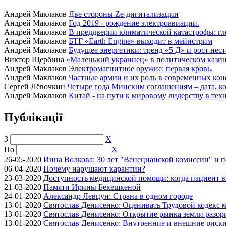
Андрей Маклаков
Две стороны Ze-дигитализации
Андрей Маклаков
Год 2019 - рождение электроавиации.
Андрей Маклаков
В преддверии климатической катастрофы: гл
Андрей Маклаков
БТГ «Earth Engine» выходит в мейнстрим
Андрей Маклаков
Будущее энергетики: тренд «5 Д» и рост нес
Виктор Щербина
«Маленький украинец» в политическом казино
Андрей Маклаков
Электромагнитное оружие: первая кровь.
Андрей Маклаков
Частные армии и их роль в современных кон
Сергей Лёвочкин
Четыре года Минским соглашениям – дата, ко
Андрей Маклаков
Китай - на пути к мировому лидерству в тех
Публікації
З
X
По
X
26-05-2020
Инна Волкова: 30 лет "Венецианской комиссии" и 
06-04-2020
Почему нарушают карантин?
23-03-2020
Доступность медицинской помощи: когда пациент в
21-03-2020
Памяти Ирины Бекешкеной
24-01-2020
Александр Левцун: Страна в одном городе
13-01-2020
Святослав Денисенко: Оценивать Трудовой кодекс м
13-01-2020
Святослав Денисенко: Открытие рынка земли разори
13-01-2020
Святослав Денисенко: Внутренние и внешние риски 