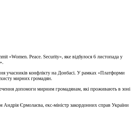
it «Women. Peace. Security», яке відбулося 6 листопада у
».
ня учасників конфлікту на Донбасі. У рамках «Платформи
захисту мирних громадян.
езпечення допомоги мирним громадянам, які проживають в зоні
ім Андрія Єрмолаєва, екс-міністр закордонних справ України