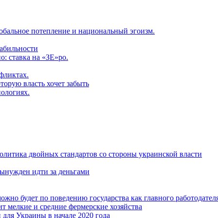
обальное потепление и национальный эгоизм.
табильности
: ставка на «ЗЕ»ро.
фликтах.
торую власть хочет забыть
нологиях.
политика двойных стандартов со стороны украинской власти
ынужден идти за деньгами
ожно будет по поведению государства как главного работодател
т мелкие и средние фермерские хозяйства
для Украины в начале 2020 года