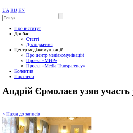
UA
RU
EN
Про інститут
Донбас
Статті
Дослідження
Центр медіакомунікацій
Про центр медіакомунікацій
Проект «МИР»
Проект «Media Transparency»
Колектив
Партнери
Андрій Єрмолаєв узяв участь 
< Назад до записів