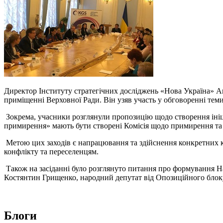
Директор Інституту стратегічних досліджень «Нова Україна» Анд
приміщенні Верховної Ради. Він узяв участь у обговоренні теми
Зокрема, учасники розглянули пропозицію щодо створення ініц
примирення» мають бути створені Комісія щодо примирення та р
Метою цих заходів є напрацювання та здійснення конкретних кр
конфлікту та переселенцям.
Також на засіданні було розглянуто питання про формування Наг
Костянтин Грищенко, народний депутат від Опозиційного блоку
Блоги