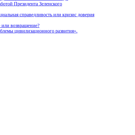
ботой Президента Зеленского
оциальная справедливость или кризис доверия
 или возвращение?
блемы цивилизационного развития».