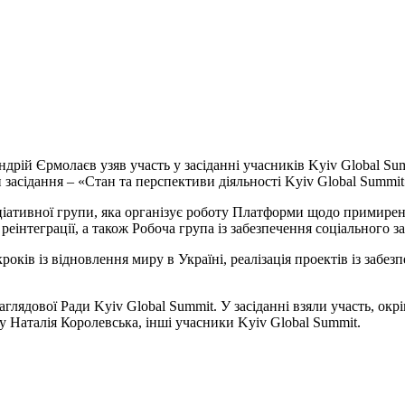
рій Єрмолаєв узяв участь у засіданні учасників Kyiv Global Summ
 засідання – «Стан та перспективи діяльності Kyiv Global Summit
іативної групи, яка організує роботу Платформи щодо примирен
еінтеграції, а також Робоча група із забезпечення соціального 
оків із відновлення миру в Україні, реалізація проектів із заб
лядової Ради Kyiv Global Summit. У засіданні взяли участь, окр
 Наталія Королевська, інші учасники Kyiv Global Summit.