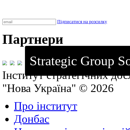
Підписатися на розсилку
Партнери
Strategic Group So
Інститут стратегічних до
"Нова Україна" © 2026
Про інститут
Донбас