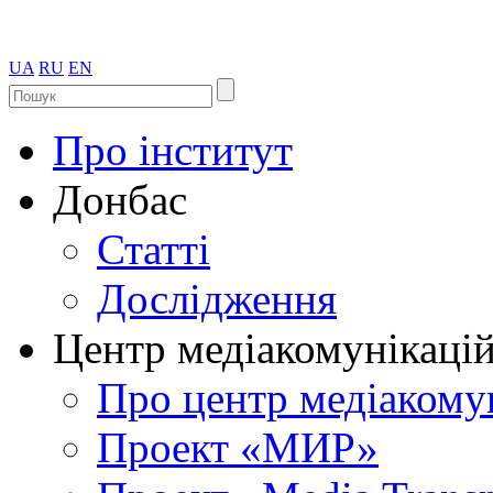
UA
RU
EN
Про інститут
Донбас
Статті
Дослідження
Центр медіакомунікаці
Про центр медіакому
Проект «МИР»