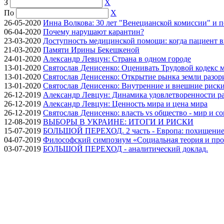
З
X
По
X
26-05-2020
Инна Волкова: 30 лет "Венецианской комиссии" и 
06-04-2020
Почему нарушают карантин?
23-03-2020
Доступность медицинской помощи: когда пациент в
21-03-2020
Памяти Ирины Бекешкеной
24-01-2020
Александр Левцун: Страна в одном городе
13-01-2020
Святослав Денисенко: Оценивать Трудовой кодекс м
13-01-2020
Святослав Денисенко: Открытие рынка земли разори
13-01-2020
Святослав Денисенко: Внутренние и внешние риски 
26-12-2019
Александр Левцун: Динамика удовлетворенности ра
26-12-2019
Александр Левцун: Ценность мира и цена мира
26-12-2019
Святослав Денисенко: власть vs общество - мир и с
12-08-2019
ВЫБОРЫ В УКРАИНЕ: ИТОГИ И РИСКИ
15-07-2019
БОЛЬШОЙ ПЕРЕХОД. 2 часть - Европа: похищение
04-07-2019
Философский симпозиум «Социальная теория и про
03-07-2019
БОЛЬШОЙ ПЕРЕХОД - аналитический доклад.