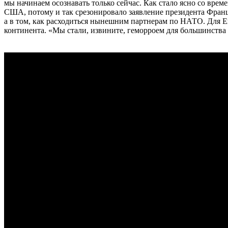
мы начинаем осознавать только сейчас. Как стало ясно со вре
США, потому и так срезонировало заявление президента Франци
а в том, как расходиться нынешним партнерам по НАТО. Для Ев
континента. «Мы стали, извините, геморроем для большинства 