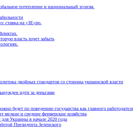
обальное потепление и национальный эгоизм.
табильности
: ставка на «ЗЕ»ро.
фликтах.
торую власть хочет забыть
нологиях.
политика двойных стандартов со стороны украинской власти
ынужден идти за деньгами
ожно будет по поведению государства как главного работодател
т мелкие и средние фермерские хозяйства
для Украины в начале 2020 года
ботой Президента Зеленского