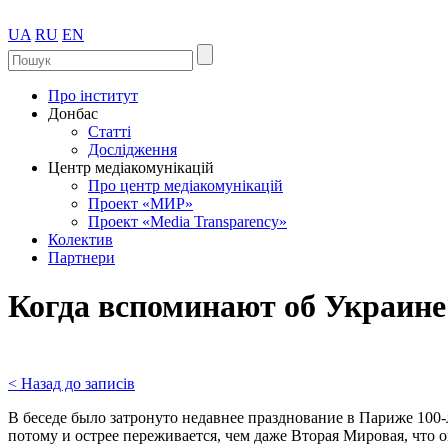
UA
RU
EN
Про інститут
Донбас
Статті
Дослідження
Центр медіакомунікацій
Про центр медіакомунікацій
Проект «МИР»
Проект «Media Transparency»
Колектив
Партнери
Когда вспоминают об Украине
< Назад до записів
В беседе было затронуто недавнее празднование в Париже 10
потому и острее переживается, чем даже Вторая Мировая, что