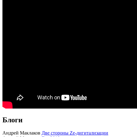
Блоги
Андрей Маклаков
Две стороны Ze-дигитализации