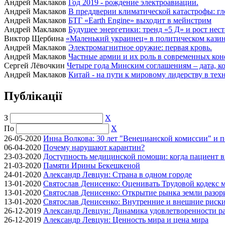
Андрей Маклаков
Год 2019 - рождение электроавиации.
Андрей Маклаков
В преддверии климатической катастрофы: гл
Андрей Маклаков
БТГ «Earth Engine» выходит в мейнстрим
Андрей Маклаков
Будущее энергетики: тренд «5 Д» и рост нес
Виктор Щербина
«Маленький украинец» в политическом казино
Андрей Маклаков
Электромагнитное оружие: первая кровь.
Андрей Маклаков
Частные армии и их роль в современных кон
Сергей Лёвочкин
Четыре года Минским соглашениям – дата, ко
Андрей Маклаков
Китай - на пути к мировому лидерству в тех
Публікації
З
X
По
X
26-05-2020
Инна Волкова: 30 лет "Венецианской комиссии" и 
06-04-2020
Почему нарушают карантин?
23-03-2020
Доступность медицинской помощи: когда пациент в
21-03-2020
Памяти Ирины Бекешкеной
24-01-2020
Александр Левцун: Страна в одном городе
13-01-2020
Святослав Денисенко: Оценивать Трудовой кодекс м
13-01-2020
Святослав Денисенко: Открытие рынка земли разори
13-01-2020
Святослав Денисенко: Внутренние и внешние риски 
26-12-2019
Александр Левцун: Динамика удовлетворенности ра
26-12-2019
Александр Левцун: Ценность мира и цена мира