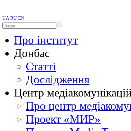
UA
RU
EN
Про інститут
Донбас
Статті
Дослідження
Центр медіакомунікаці
Про центр медіакому
Проект «МИР»