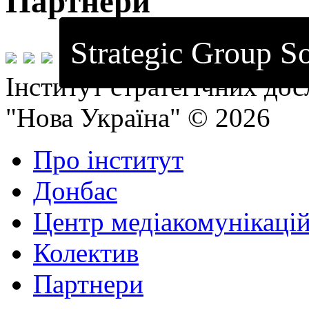
Партнери
Strategic Group So
Інститут стратегічних до
"Нова Україна" © 2026
Про інститут
Донбас
Центр медіакомунікаці
Колектив
Партнери