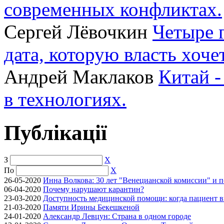
современных конфликтах.
Сергей Лёвочкин
Четыре 
дата, которую власть хоче
Андрей Маклаков
Китай -
в технологиях.
Публікації
З
X
По
X
26-05-2020
Инна Волкова: 30 лет "Венецианской комиссии" и 
06-04-2020
Почему нарушают карантин?
23-03-2020
Доступность медицинской помощи: когда пациент в
21-03-2020
Памяти Ирины Бекешкеной
24-01-2020
Александр Левцун: Страна в одном городе