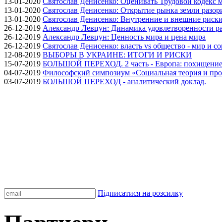
13-01-2020
Святослав Денисенко: Оценивать Трудовой кодекс м
13-01-2020
Святослав Денисенко: Открытие рынка земли разори
13-01-2020
Святослав Денисенко: Внутренние и внешние риски 
26-12-2019
Александр Левцун: Динамика удовлетворенности ра
26-12-2019
Александр Левцун: Ценность мира и цена мира
26-12-2019
Святослав Денисенко: власть vs общество - мир и с
12-08-2019
ВЫБОРЫ В УКРАИНЕ: ИТОГИ И РИСКИ
15-07-2019
БОЛЬШОЙ ПЕРЕХОД. 2 часть - Европа: похищение
04-07-2019
Философский симпозиум «Социальная теория и про
03-07-2019
БОЛЬШОЙ ПЕРЕХОД - аналитический доклад.
Підписатися на розсилку