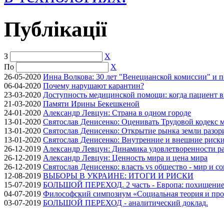
Публікації
З
X
По
X
26-05-2020
Инна Волкова: 30 лет "Венецианской комиссии" и 
06-04-2020
Почему нарушают карантин?
23-03-2020
Доступность медицинской помощи: когда пациент в
21-03-2020
Памяти Ирины Бекешкеной
24-01-2020
Александр Левцун: Страна в одном городе
13-01-2020
Святослав Денисенко: Оценивать Трудовой кодекс м
13-01-2020
Святослав Денисенко: Открытие рынка земли разори
13-01-2020
Святослав Денисенко: Внутренние и внешние риски 
26-12-2019
Александр Левцун: Динамика удовлетворенности ра
26-12-2019
Александр Левцун: Ценность мира и цена мира
26-12-2019
Святослав Денисенко: власть vs общество - мир и с
12-08-2019
ВЫБОРЫ В УКРАИНЕ: ИТОГИ И РИСКИ
15-07-2019
БОЛЬШОЙ ПЕРЕХОД. 2 часть - Европа: похищение
04-07-2019
Философский симпозиум «Социальная теория и про
03-07-2019
БОЛЬШОЙ ПЕРЕХОД - аналитический доклад.