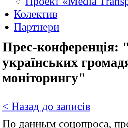
Проект «Media Trans
Колектив
Партнери
Прес-конференція: "
українських громадя
моніторингу"
< Назад до записів
По данн
ым соцопроса, пр