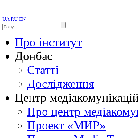
UA
RU
EN
Про інститут
Донбас
Статті
Дослідження
Центр медіакомунікаці
Про центр медіакому
Проект «МИР»