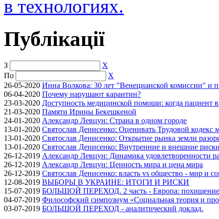
в технологиях.
Публікації
З
X
По
X
26-05-2020
Инна Волкова: 30 лет "Венецианской комиссии" и 
06-04-2020
Почему нарушают карантин?
23-03-2020
Доступность медицинской помощи: когда пациент в
21-03-2020
Памяти Ирины Бекешкеной
24-01-2020
Александр Левцун: Страна в одном городе
13-01-2020
Святослав Денисенко: Оценивать Трудовой кодекс м
13-01-2020
Святослав Денисенко: Открытие рынка земли разори
13-01-2020
Святослав Денисенко: Внутренние и внешние риски 
26-12-2019
Александр Левцун: Динамика удовлетворенности ра
26-12-2019
Александр Левцун: Ценность мира и цена мира
26-12-2019
Святослав Денисенко: власть vs общество - мир и с
12-08-2019
ВЫБОРЫ В УКРАИНЕ: ИТОГИ И РИСКИ
15-07-2019
БОЛЬШОЙ ПЕРЕХОД. 2 часть - Европа: похищение
04-07-2019
Философский симпозиум «Социальная теория и про
03-07-2019
БОЛЬШОЙ ПЕРЕХОД - аналитический доклад.