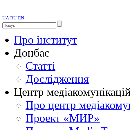
UA
RU
EN
Про інститут
Донбас
Статті
Дослідження
Центр медіакомунікаці
Про центр медіакому
Проект «МИР»