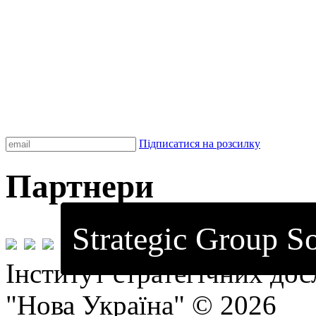
Підписатися на розсилку
Партнери
Strategic Group So
Інститут стратегічних до
"Нова Україна" © 2026