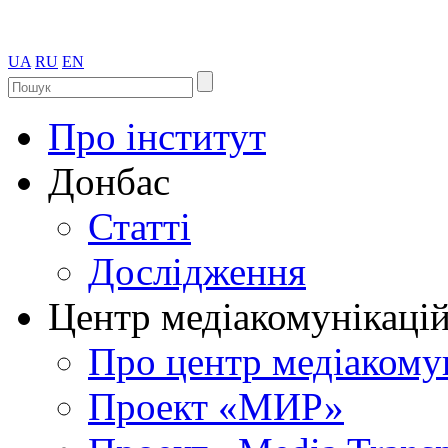
UA
RU
EN
Про інститут
Донбас
Статті
Дослідження
Центр медіакомунікаці
Про центр медіакому
Проект «МИР»