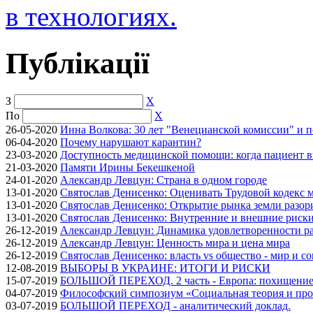
в технологиях.
Публікації
З
X
По
X
26-05-2020
Инна Волкова: 30 лет "Венецианской комиссии" и 
06-04-2020
Почему нарушают карантин?
23-03-2020
Доступность медицинской помощи: когда пациент в
21-03-2020
Памяти Ирины Бекешкеной
24-01-2020
Александр Левцун: Страна в одном городе
13-01-2020
Святослав Денисенко: Оценивать Трудовой кодекс м
13-01-2020
Святослав Денисенко: Открытие рынка земли разори
13-01-2020
Святослав Денисенко: Внутренние и внешние риски 
26-12-2019
Александр Левцун: Динамика удовлетворенности ра
26-12-2019
Александр Левцун: Ценность мира и цена мира
26-12-2019
Святослав Денисенко: власть vs общество - мир и с
12-08-2019
ВЫБОРЫ В УКРАИНЕ: ИТОГИ И РИСКИ
15-07-2019
БОЛЬШОЙ ПЕРЕХОД. 2 часть - Европа: похищение
04-07-2019
Философский симпозиум «Социальная теория и про
03-07-2019
БОЛЬШОЙ ПЕРЕХОД - аналитический доклад.