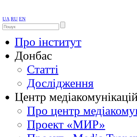
UA
RU
EN
Про інститут
Донбас
Статті
Дослідження
Центр медіакомунікаці
Про центр медіакому
Проект «МИР»