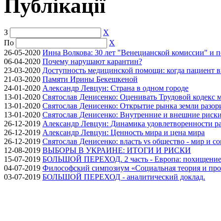
Публікації
З
X
По
X
26-05-2020
Инна Волкова: 30 лет "Венецианской комиссии" и 
06-04-2020
Почему нарушают карантин?
23-03-2020
Доступность медицинской помощи: когда пациент в
21-03-2020
Памяти Ирины Бекешкеной
24-01-2020
Александр Левцун: Страна в одном городе
13-01-2020
Святослав Денисенко: Оценивать Трудовой кодекс м
13-01-2020
Святослав Денисенко: Открытие рынка земли разори
13-01-2020
Святослав Денисенко: Внутренние и внешние риски 
26-12-2019
Александр Левцун: Динамика удовлетворенности ра
26-12-2019
Александр Левцун: Ценность мира и цена мира
26-12-2019
Святослав Денисенко: власть vs общество - мир и с
12-08-2019
ВЫБОРЫ В УКРАИНЕ: ИТОГИ И РИСКИ
15-07-2019
БОЛЬШОЙ ПЕРЕХОД. 2 часть - Европа: похищение
04-07-2019
Философский симпозиум «Социальная теория и про
03-07-2019
БОЛЬШОЙ ПЕРЕХОД - аналитический доклад.