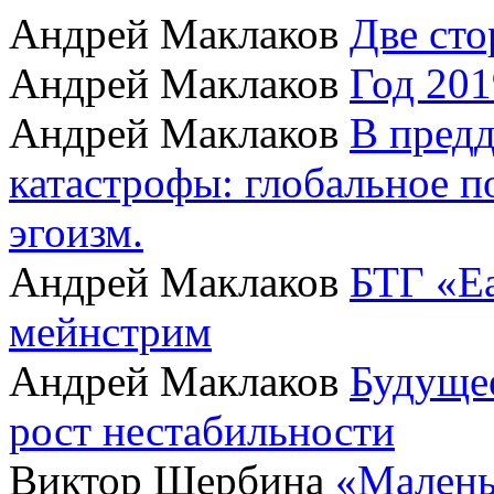
Андрей Маклаков
Две сто
Андрей Маклаков
Год 201
Андрей Маклаков
В пред
катастрофы: глобальное 
эгоизм.
Андрей Маклаков
БТГ «Ea
мейнстрим
Андрей Маклаков
Будущее
рост нестабильности
Виктор Щербина
«Малень