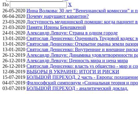
По
X
26-05-2020
Инна Волкова: 30 лет "Венецианской комиссии" и 
06-04-2020
Почему нарушают карантин?
23-03-2020
Доступность медицинской помощи: когда пациент в
21-03-2020
Памяти Ирины Бекешкеной
24-01-2020
Александр Левцун: Страна в одном городе
13-01-2020
Святослав Денисенко: Оценивать Трудовой кодекс м
13-01-2020
Святослав Денисенко: Открытие рынка земли разори
13-01-2020
Святослав Денисенко: Внутренние и внешние риски 
26-12-2019
Александр Левцун: Динамика удовлетворенности ра
26-12-2019
Александр Левцун: Ценность мира и цена мира
26-12-2019
Святослав Денисенко: власть vs общество - мир и с
12-08-2019
ВЫБОРЫ В УКРАИНЕ: ИТОГИ И РИСКИ
15-07-2019
БОЛЬШОЙ ПЕРЕХОД. 2 часть - Европа: похищение
04-07-2019
Философский симпозиум «Социальная теория и про
03-07-2019
БОЛЬШОЙ ПЕРЕХОД - аналитический доклад.