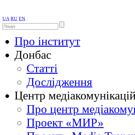
UA
RU
EN
Про інститут
Донбас
Статті
Дослідження
Центр медіакомунікаці
Про центр медіакому
Проект «МИР»