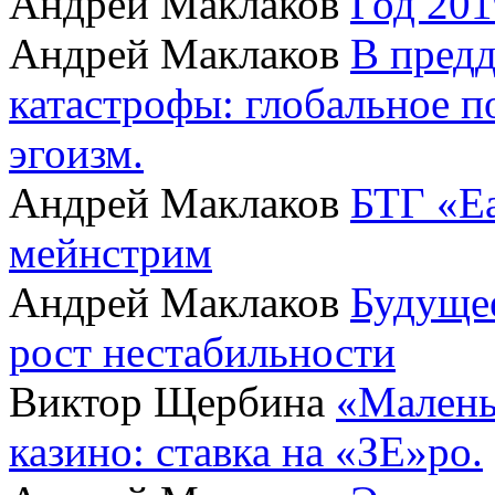
Андрей Маклаков
Год 201
Андрей Маклаков
В пред
катастрофы: глобальное 
эгоизм.
Андрей Маклаков
БТГ «Ea
мейнстрим
Андрей Маклаков
Будущее
рост нестабильности
Виктор Щербина
«Малень
казино: ставка на «ЗЕ»ро.