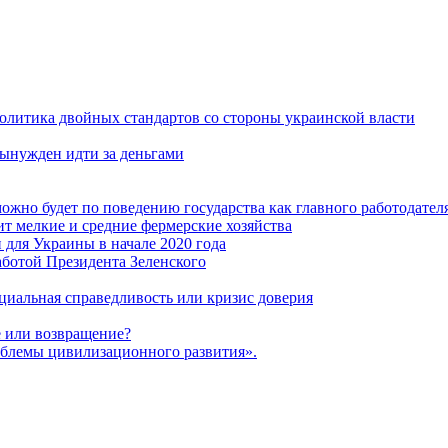
политика двойных стандартов со стороны украинской власти
ынужден идти за деньгами
ожно будет по поведению государства как главного работодател
т мелкие и средние фермерские хозяйства
для Украины в начале 2020 года
ботой Президента Зеленского
оциальная справедливость или кризис доверия
 или возвращение?
блемы цивилизационного развития».