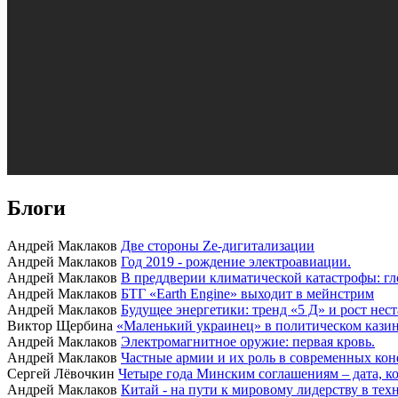
Блоги
Андрей Маклаков
Две стороны Ze-дигитализации
Андрей Маклаков
Год 2019 - рождение электроавиации.
Андрей Маклаков
В преддверии климатической катастрофы: гл
Андрей Маклаков
БТГ «Earth Engine» выходит в мейнстрим
Андрей Маклаков
Будущее энергетики: тренд «5 Д» и рост нес
Виктор Щербина
«Маленький украинец» в политическом казино
Андрей Маклаков
Электромагнитное оружие: первая кровь.
Андрей Маклаков
Частные армии и их роль в современных кон
Сергей Лёвочкин
Четыре года Минским соглашениям – дата, ко
Андрей Маклаков
Китай - на пути к мировому лидерству в тех