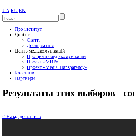
UA
RU
EN
Про інститут
Донбас
Статті
Дослідження
Центр медіакомунікацій
Про центр медіакомунікацій
Проект «МИР»
Проект «Media Transparency»
Колектив
Партнери
Результаты этих выборов - с
< Назад до записів