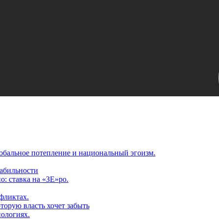
обальное потепление и национальный эгоизм.
табильности
: ставка на «ЗЕ»ро.
фликтах.
торую власть хочет забыть
нологиях.