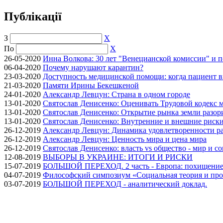
Публікації
З
X
По
X
26-05-2020
Инна Волкова: 30 лет "Венецианской комиссии" и 
06-04-2020
Почему нарушают карантин?
23-03-2020
Доступность медицинской помощи: когда пациент в
21-03-2020
Памяти Ирины Бекешкеной
24-01-2020
Александр Левцун: Страна в одном городе
13-01-2020
Святослав Денисенко: Оценивать Трудовой кодекс м
13-01-2020
Святослав Денисенко: Открытие рынка земли разори
13-01-2020
Святослав Денисенко: Внутренние и внешние риски 
26-12-2019
Александр Левцун: Динамика удовлетворенности ра
26-12-2019
Александр Левцун: Ценность мира и цена мира
26-12-2019
Святослав Денисенко: власть vs общество - мир и с
12-08-2019
ВЫБОРЫ В УКРАИНЕ: ИТОГИ И РИСКИ
15-07-2019
БОЛЬШОЙ ПЕРЕХОД. 2 часть - Европа: похищение
04-07-2019
Философский симпозиум «Социальная теория и про
03-07-2019
БОЛЬШОЙ ПЕРЕХОД - аналитический доклад.