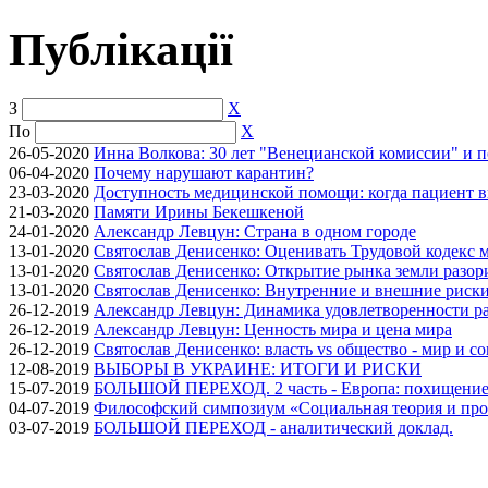
Публікації
З
X
По
X
26-05-2020
Инна Волкова: 30 лет "Венецианской комиссии" и 
06-04-2020
Почему нарушают карантин?
23-03-2020
Доступность медицинской помощи: когда пациент в
21-03-2020
Памяти Ирины Бекешкеной
24-01-2020
Александр Левцун: Страна в одном городе
13-01-2020
Святослав Денисенко: Оценивать Трудовой кодекс м
13-01-2020
Святослав Денисенко: Открытие рынка земли разори
13-01-2020
Святослав Денисенко: Внутренние и внешние риски 
26-12-2019
Александр Левцун: Динамика удовлетворенности ра
26-12-2019
Александр Левцун: Ценность мира и цена мира
26-12-2019
Святослав Денисенко: власть vs общество - мир и с
12-08-2019
ВЫБОРЫ В УКРАИНЕ: ИТОГИ И РИСКИ
15-07-2019
БОЛЬШОЙ ПЕРЕХОД. 2 часть - Европа: похищение
04-07-2019
Философский симпозиум «Социальная теория и про
03-07-2019
БОЛЬШОЙ ПЕРЕХОД - аналитический доклад.