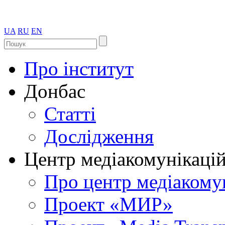
UA
RU
EN
Про інститут
Донбас
Статті
Дослідження
Центр медіакомунікаці
Про центр медіакому
Проект «МИР»