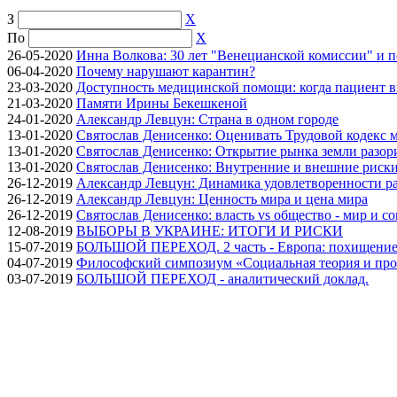
З
X
По
X
26-05-2020
Инна Волкова: 30 лет "Венецианской комиссии" и 
06-04-2020
Почему нарушают карантин?
23-03-2020
Доступность медицинской помощи: когда пациент в
21-03-2020
Памяти Ирины Бекешкеной
24-01-2020
Александр Левцун: Страна в одном городе
13-01-2020
Святослав Денисенко: Оценивать Трудовой кодекс м
13-01-2020
Святослав Денисенко: Открытие рынка земли разори
13-01-2020
Святослав Денисенко: Внутренние и внешние риски 
26-12-2019
Александр Левцун: Динамика удовлетворенности ра
26-12-2019
Александр Левцун: Ценность мира и цена мира
26-12-2019
Святослав Денисенко: власть vs общество - мир и с
12-08-2019
ВЫБОРЫ В УКРАИНЕ: ИТОГИ И РИСКИ
15-07-2019
БОЛЬШОЙ ПЕРЕХОД. 2 часть - Европа: похищение
04-07-2019
Философский симпозиум «Социальная теория и про
03-07-2019
БОЛЬШОЙ ПЕРЕХОД - аналитический доклад.