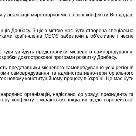
реалізації миротворчої місії в зоні конфлікту. Він додав,
нців Донбасу. З цією метою має бути створена спеціальна
никами країн-членів ОБСЄ забезпечить об’єктивне і чесне
 куди увійдуть представники місцевого самоврядування,
розробки довгострокової програми розвитку Донбасу.
ть представники місцевого самоврядування усіх регіонів
орми самоврядування та адміністративно-територіального
ок новому конституційному процесу в Україні. Це має бути
ародних організацій, надіслано до уряду, президента та
ру конфлікту і українських ініціатив щодо європейської