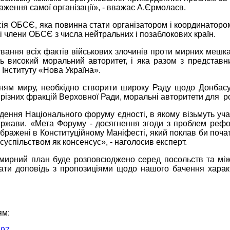
ження самої організації», - вважає А.Єрмолаєв.
я ОБСЄ, яка повинна стати організатором і координатором у 
ні члени ОБСЄ з числа нейтральних і позаблокових країн.
вання всіх фактів військових злочинів проти мирних мешка
ть високий моральний авторитет, і яка разом з представ
 Інституту «Нова Україна».
ням миру, необхідно створити широку Раду щодо Донбасу,
и різних фракцій Верховної Ради, моральні авторитети для 
ння Національного форуму єдності, в якому візьмуть учас
ержави. «Мета Форуму - досягнення згоди з проблем реф
бражені в Конституційному Маніфесті, який поклав би почат
суспільством як консенсус», - наголосив експерт.
мирний план буде розповсюджено серед посольств та міжн
и доповідь з пропозиціями щодо нашого бачення характе
ям: