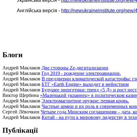
Українська версія -
http://newukraineinstitute.org/new/
Англійська версія -
http://newukraineinstitute.org/new/
Блоги
Андрей Маклаков
Две стороны Ze-дигитализации
Андрей Маклаков
Год 2019 - рождение электроавиации.
Андрей Маклаков
В преддверии климатической катастрофы: гл
Андрей Маклаков
БТГ «Earth Engine» выходит в мейнстрим
Андрей Маклаков
Будущее энергетики: тренд «5 Д» и рост нес
Виктор Щербина
«Маленький украинец» в политическом казино
Андрей Маклаков
Электромагнитное оружие: первая кровь.
Андрей Маклаков
Частные армии и их роль в современных кон
Сергей Лёвочкин
Четыре года Минским соглашениям – дата, ко
Андрей Маклаков
Китай - на пути к мировому лидерству в тех
Публікації