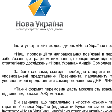
Інститут стратегічних досліджень «Нова Україна» пр
«Наші пропозиції та напрацювання пов’язані в пер
зобов’язання, з графіком виконання, і конкретними відпо
стратегічних досліджень «Нова Україна» Андрій Єрмолаєв п
За його словами, сьогодні необхідно створити н
уповноважені представники Президента, парламенту та
уповноважені представники самопроголошених ДНР і ЛНР,
«Такий формат перемовин дасть можливість взаємод
підвищені», - сказав А.Єрмолаєв.
Він зазначив, що паралельно з «пост-мінським» п
гарантів безпеки України (підписанти Будапештського 
інституту «Нова Україна», необхідно створити українськ