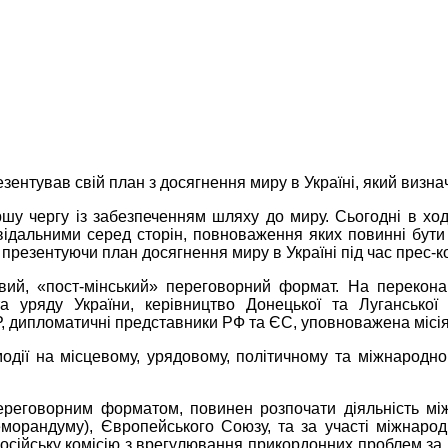
езентував свій план з досягнення миру в Україні, який визн
шу чергу із забезпеченням шляху до миру. Сьогодні в ход
відальними серед сторін, повноваження яких повинні бути 
резентуючи план досягнення миру в Україні під час прес-кон
овий, «пост-мінський» переговорний формат. На перекон
 уряду України, керівництво Донецької та Луганської о
 дипломатичні представники РФ та ЄС, уповноважена місі
ії на місцевому, урядовому, політичному та міжнародному
ереговорним форматом, повинен розпочати діяльність між
меморандуму), Європейського Союзу, та за участі міжнар
о-російську комісію з врегулювання прикордонних проблем