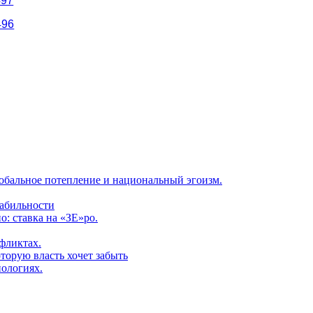
497
496
обальное потепление и национальный эгоизм.
табильности
: ставка на «ЗЕ»ро.
фликтах.
торую власть хочет забыть
нологиях.