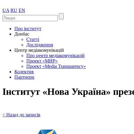
UA
RU
EN
Про інститут
Донбас
Статті
Дослідження
Центр медіакомунікацій
Про центр медіакомунікацій
Проект «МИР»
Проект «Media Transparency»
Колектив
Партнери
Інститут «Нова Україна» презе
< Назад до записів