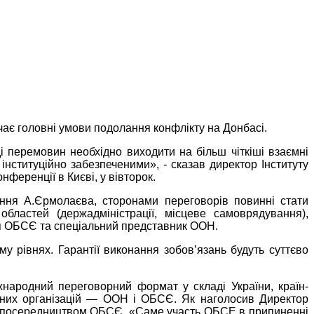
ачає головні умови подолання конфлікту на Донбасі.
і перемовин необхідно виходити на більш чіткіші взаємні
інституційно забезпеченими», - сказав директор Інституту
ференції в Києві, у вівторок.
ання А.Єрмолаєва, сторонами переговорів повинні стати
бластей (держадміністрації, місцеве самоврядування),
я ОБСЄ та спеціальний представник ООН.
 рівнях. Гарантії виконання зобов’язань будуть суттєво
народний переговорний формат у складі України, країн-
одних організацій — ООН і ОБСЄ. Як наголосив Директор
 за посередництвом ОБСЄ. «Саме участь ОБСЕ в припиненні