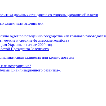
политика двойных стандартов со стороны украинской власти
ынужден идти за деньгами
ожно будет по поведению государства как главного работодател
т мелкие и средние фермерские хозяйства
для Украины в начале 2020 года
ботой Президента Зеленского
оциальная справедливость или кризис доверия
 или возвращение?
блемы цивилизационного развития».