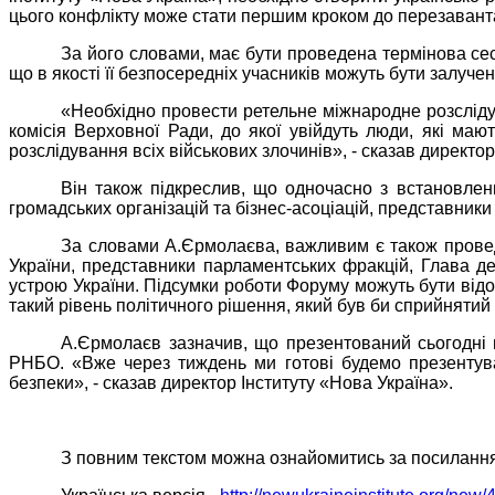
цього конфлікту може стати першим кроком до перезаванта
За його словами, має бути проведена термінова сесі
що в якості її безпосередніх учасників можуть бути залуче
«Необхідно провести ретельне міжнародне розсліду
комісія Верховної Ради, до якої увійдуть люди, які маю
розслідування всіх військових злочинів», - сказав директор
Він також підкреслив, що одночасно з встановлен
громадських організацій та бізнес-асоціацій, представник
За словами А.Єрмолаєва, важливим є також проведе
України, представники парламентських фракцій, Глава д
устрою України. Підсумки роботи Форуму можуть бути відо
такий рівень політичного рішення, який був би сприйнятий 
А.Єрмолаєв зазначив, що презентований сьогодні 
РНБО. «Вже через тиждень ми готові будемо презентуват
безпеки», - сказав директор Інституту «Нова Україна».
З повним текстом можна ознайомитись за посиланн