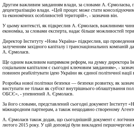
Другим важливим завданням влади, за словами А. Єрмолаєва, по
децентралізацію влади. «Цей процес може стати консолідуючим,
та економічних особливостей територій», - зазначив він.
У цьому контексті, як підкреслив А. Єрмолаєв, важливими чинн
економіка, за словами експерта, надає більше можливостей тер
Директор Інституту «Нова Україна» підкреслив, що проведення п
залученням західного капіталу і транснаціональних компаній дас
А. Єрмолаєв.
Ще одним важливим напрямком реформ, на думку директора Інс
соціальним капіталом є сьогодні ключовим завданням», - зазна
повинен реабілітувати ідею України як єдиної політичної нації 
Розробка нової політики безпеки — безпеки розвитку, як зазн
виступати не тільки як суб'єкт внутрішнього облаштування полі
ОБСЄ», - упевнений А. Єрмолаєв.
За його словами, представлений сьогодні документ Інститут «Н
міжнародним партнерам, а також нещодавно створеному Агентст
А. Єрмолаєв також додав, що сьогоднішній документ є логічни
лютого 2015 року. У цій доповіді були викладені першочергові 