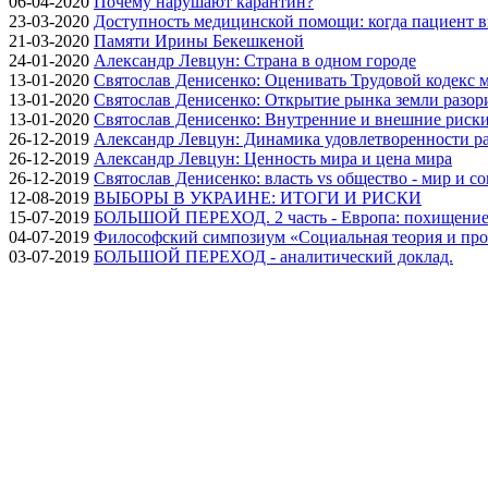
06-04-2020
Почему нарушают карантин?
23-03-2020
Доступность медицинской помощи: когда пациент в
21-03-2020
Памяти Ирины Бекешкеной
24-01-2020
Александр Левцун: Страна в одном городе
13-01-2020
Святослав Денисенко: Оценивать Трудовой кодекс м
13-01-2020
Святослав Денисенко: Открытие рынка земли разори
13-01-2020
Святослав Денисенко: Внутренние и внешние риски 
26-12-2019
Александр Левцун: Динамика удовлетворенности ра
26-12-2019
Александр Левцун: Ценность мира и цена мира
26-12-2019
Святослав Денисенко: власть vs общество - мир и с
12-08-2019
ВЫБОРЫ В УКРАИНЕ: ИТОГИ И РИСКИ
15-07-2019
БОЛЬШОЙ ПЕРЕХОД. 2 часть - Европа: похищение
04-07-2019
Философский симпозиум «Социальная теория и про
03-07-2019
БОЛЬШОЙ ПЕРЕХОД - аналитический доклад.