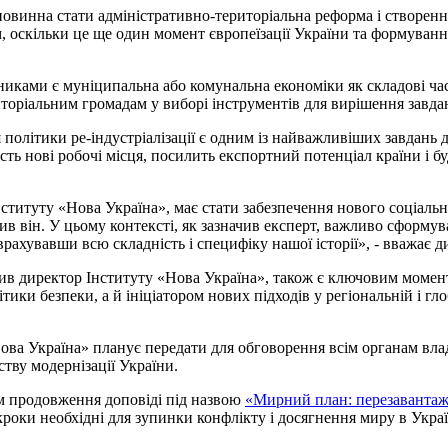
винна стати адміністративно-територіальна реформа і створення
 оскільки це ще один момент європеїзації України та формуванн
иками є муніципальна або комунальна економіки як складові час
иторіальним громадам у виборі інструментів для вирішення завда
олітики ре-індустріалізації є одним із найважливіших завдань дл
ть нові робочі місця, посилить експортний потенціал країни і бу
титуту «Нова Україна», має стати забезпечення нового соціаль
чив він. У цьому контексті, як зазначив експерт, важливо сформ
врахувавши всю складність і специфіку нашої історії», - вважає д
ачив директор Інституту «Нова Україна», також є ключовим моме
тики безпеки, а й ініціатором нових підходів у регіональній і г
ова Україна» планує передати для обговорення всім органам вла
ву модернізації України.
м продовження доповіді під назвою
«Мирний план: перезаванта
кроки необхідні для зупинки конфлікту і досягнення миру в Украї