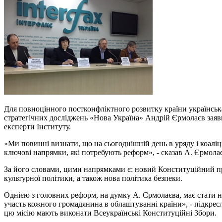
Для повноцінного постконфліктного розвитку країни українсь
стратегічних досліджень «Нова Україна» Андрій Єрмолаєв заяви
експерти Інституту.
«Ми повинні визнати, що на сьогоднішній день в уряду і коаліц
ключові напрямки, які потребують реформ», - сказав А. Єрмола
За його словами, цими напрямками є: новий Конституційний проц
культурної політики, а також нова політика безпеки.
Однією з головних реформ, на думку А. Єрмолаєва, має стати 
участь кожного громадянина в облаштуванні країни», - підкрес
цю місію мають виконати Всеукраїнські Конституційні Збори.