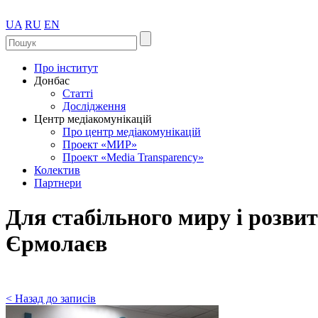
UA
RU
EN
Про інститут
Донбас
Статті
Дослідження
Центр медіакомунікацій
Про центр медіакомунікацій
Проект «МИР»
Проект «Media Transparency»
Колектив
Партнери
Для стабільного миру і розвит
Єрмолаєв
< Назад до записів