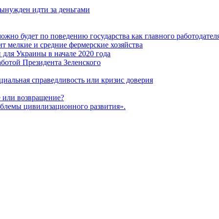
ынужден идти за деньгами
ожно будет по поведению государства как главного работодател
т мелкие и средние фермерские хозяйства
для Украины в начале 2020 года
ботой Президента Зеленского
оциальная справедливость или кризис доверия
 или возвращение?
блемы цивилизационного развития».