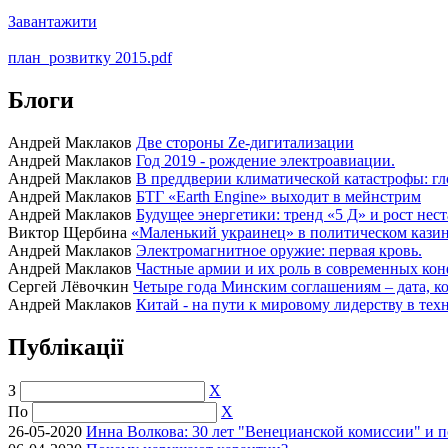
Завантажити
план_розвитку 2015.pdf
Блоги
Андрей Маклаков
Две стороны Ze-дигитализации
Андрей Маклаков
Год 2019 - рождение электроавиации.
Андрей Маклаков
В преддверии климатической катастрофы: гл
Андрей Маклаков
БТГ «Earth Engine» выходит в мейнстрим
Андрей Маклаков
Будущее энергетики: тренд «5 Д» и рост нес
Виктор Щербина
«Маленький украинец» в политическом казино
Андрей Маклаков
Электромагнитное оружие: первая кровь.
Андрей Маклаков
Частные армии и их роль в современных кон
Сергей Лёвочкин
Четыре года Минским соглашениям – дата, ко
Андрей Маклаков
Китай - на пути к мировому лидерству в тех
Публікації
З
X
По
X
26-05-2020
Инна Волкова: 30 лет "Венецианской комиссии" и 