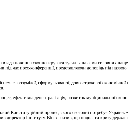
ка влада повинна сконцентрувати зусилля на семи головних нап
в під час прес-конференції, представляючи доповідь під назвою
ії немає зрозумілої, сформульованої, довгострокової економічної
єв.
ес, ефективна децентралізація, розвиток муніципальної економік
новий Конституційний процес, якого сьогодні потребує Україна.
лив директор Інституту. Він зазначив, що подолати кризу держа