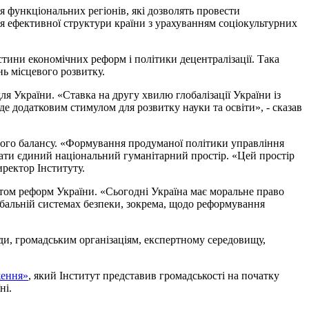
 функціональних регіонів, які дозволять провести
я ефективної структури країни з урахуванням соціокультурних
тини економічних реформ і політики децентралізації. Така
нь місцевого розвитку.
я України. «Ставка на другу хвилю глобалізації України із
де додатковим стимулом для розвитку науки та освіти», - сказав
ного балансу. «Формування продуманої політики управління
увати єдиний національний гуманітарний простір. «Цей простір
иректор Інституту.
нтом реформ України. «Сьогодні Україна має моральне право
лобальній системах безпеки, зокрема, щодо реформування
ди, громадським організаціям, експертному середовищу,
ження»
, який Інститут представив громадськості на початку
ні.