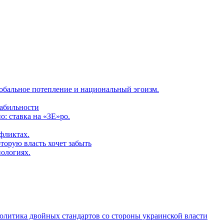
обальное потепление и национальный эгоизм.
табильности
: ставка на «ЗЕ»ро.
фликтах.
торую власть хочет забыть
нологиях.
политика двойных стандартов со стороны украинской власти