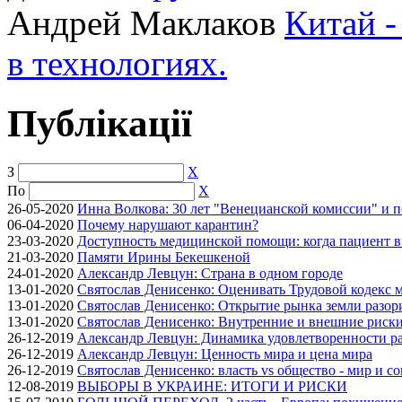
Андрей Маклаков
Китай -
в технологиях.
Публікації
З
X
По
X
26-05-2020
Инна Волкова: 30 лет "Венецианской комиссии" и 
06-04-2020
Почему нарушают карантин?
23-03-2020
Доступность медицинской помощи: когда пациент в
21-03-2020
Памяти Ирины Бекешкеной
24-01-2020
Александр Левцун: Страна в одном городе
13-01-2020
Святослав Денисенко: Оценивать Трудовой кодекс м
13-01-2020
Святослав Денисенко: Открытие рынка земли разори
13-01-2020
Святослав Денисенко: Внутренние и внешние риски 
26-12-2019
Александр Левцун: Динамика удовлетворенности ра
26-12-2019
Александр Левцун: Ценность мира и цена мира
26-12-2019
Святослав Денисенко: власть vs общество - мир и с
12-08-2019
ВЫБОРЫ В УКРАИНЕ: ИТОГИ И РИСКИ