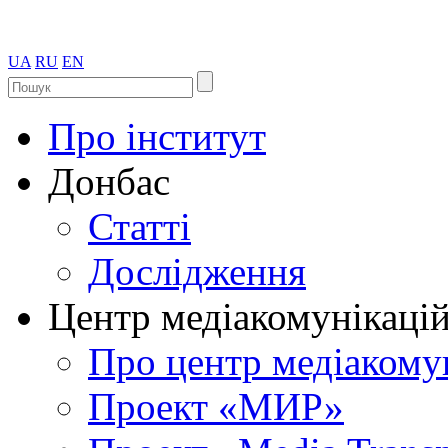
UA
RU
EN
Про інститут
Донбас
Статті
Дослідження
Центр медіакомунікаці
Про центр медіакому
Проект «МИР»