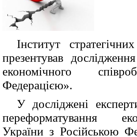
Інститут стратегічни
презентував дослідженн
економічного співр
Федерацією».
У досліджені експерт
переформатування еко
України з Російською Фе